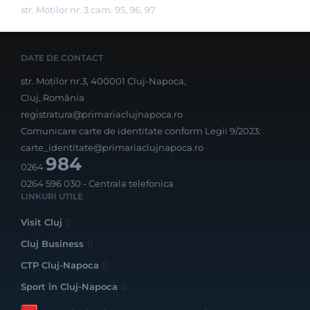
str. Moților nr. 3 cam. 95, 96, 97
DATE DE CONTACT
str. Moților nr.3, 400001 Cluj-Napoca,
Cluj, România
registratura@primariaclujnapoca.ro
Comunicare carte de identitate conform Legii 9/2023:
carte_identitate@primariaclujnapoca.ro
984
0264
0264 596 030
- Centrala telefonica
LINKURI UTILE
Visit Cluj
Cluj Business
CTP Cluj-Napoca
Sport în Cluj-Napoca