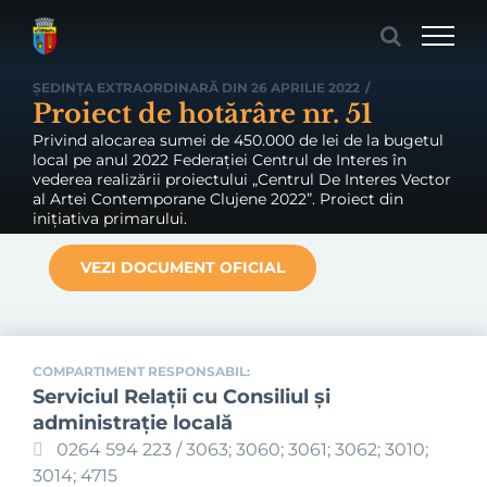
Skip
to
content
ȘEDINȚA EXTRAORDINARĂ DIN 26 APRILIE 2022
/
Proiect de hotărâre nr. 51
Privind alocarea sumei de 450.000 de lei de la bugetul
local pe anul 2022 Federației Centrul de Interes în
vederea realizării proiectului „Centrul De Interes Vector
al Artei Contemporane Clujene 2022”. Proiect din
inițiativa primarului.
VEZI DOCUMENT OFICIAL
COMPARTIMENT RESPONSABIL:
Serviciul Relaţii cu Consiliul şi
administraţie locală
0264 594 223 / 3063; 3060; 3061; 3062; 3010;
3014; 4715