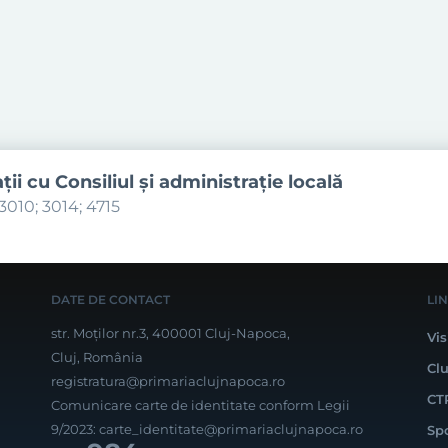
aţii cu Consiliul şi administraţie locală
3010; 3014; 4715
DATE DE CONTACT
LI
str. Moților nr.3, 400001 Cluj-Napoca,
Vis
Cluj, România
Cl
registratura@primariaclujnapoca.ro
CT
Comunicare carte de identitate conform Legii
9/2023:
carte_identitate@primariaclujnapoca.ro
Sp