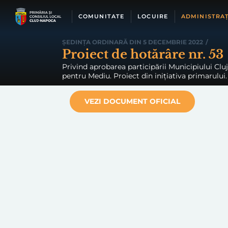
Skip
to
COMUNITATE
LOCUIRE
ADMINISTRAȚ
content
ȘEDINȚA ORDINARĂ DIN 5 DECEMBRIE 2022
/
Proiect de hotărâre nr. 53
Privind aprobarea participării Municipiului Cl
pentru Mediu. Proiect din inițiativa primarului.
VEZI DOCUMENT OFICIAL