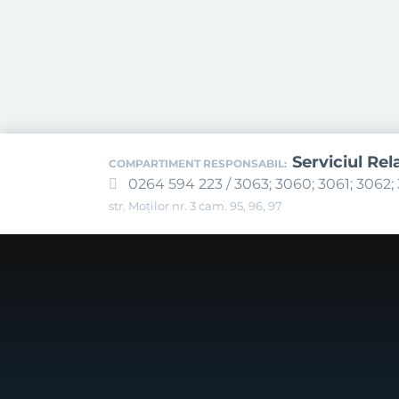
Serviciul Rel
COMPARTIMENT RESPONSABIL:
0264 594 223 / 3063; 3060; 3061; 3062; 
str. Moților nr. 3 cam. 95, 96, 97