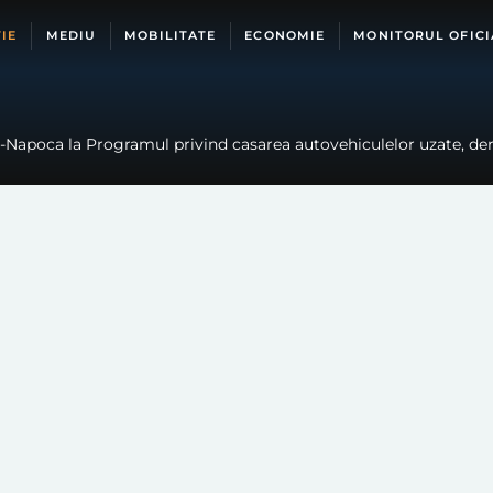
IE
MEDIU
MOBILITATE
ECONOMIE
MONITORUL OFICI
uj-Napoca la Programul privind casarea autovehiculelor uzate, de