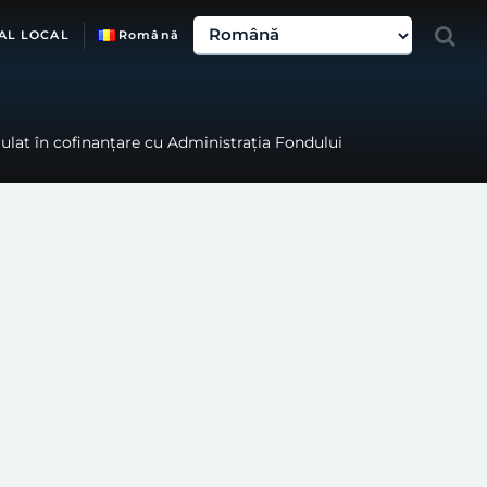
AL LOCAL
Română
rulat în cofinanțare cu Administrația Fondului