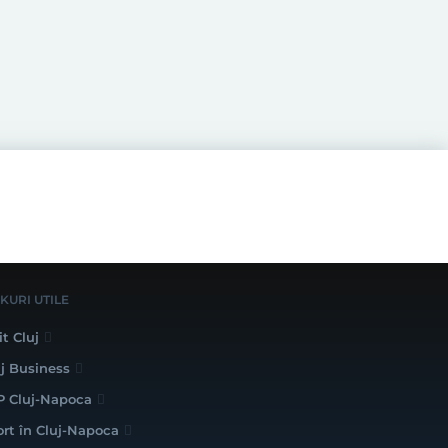
NKURI UTILE
it Cluj
uj Business
P Cluj-Napoca
ort în Cluj-Napoca