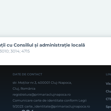
aţii cu Consiliul şi administraţie locală
3010; 3014; 4715
DATE DE CONTACT
LI
str. Moților nr.3, 400001 Cluj-Napoca,
Vis
Cluj, România
Cl
registratura@primariaclujnapoca.ro
CT
Comunicare carte de identitate conform Legii
9/2023:
carte_identitate@primariaclujnapoca.ro
Sp