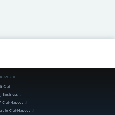
NKURI UTILE
it Cluj
uj Business
P Cluj-Napoca
ort în Cluj-Napoca