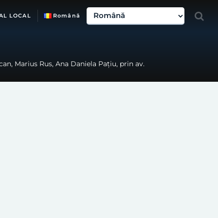
AL LOCAL
Română
an, Marius Rus, Ana Daniela Pațiu, prin av.