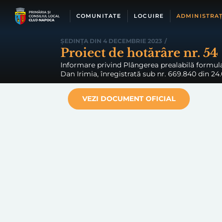
Skip
to
COMUNITATE
LOCUIRE
ADMINISTRAȚ
content
ȘEDINȚA DIN 4 DECEMBRIE 2023
/
Proiect de hotărâre nr. 54
Informare privind Plângerea prealabilă formula
Dan Irimia, înregistrată sub nr. 669.840 din 24.
VEZI DOCUMENT OFICIAL