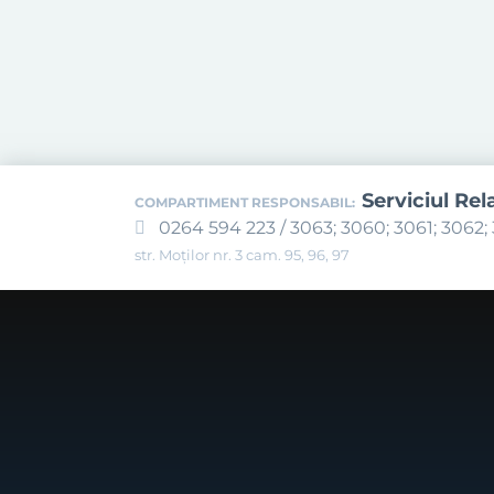
Serviciul Rel
COMPARTIMENT RESPONSABIL:
0264 594 223 / 3063; 3060; 3061; 3062; 
str. Moților nr. 3 cam. 95, 96, 97