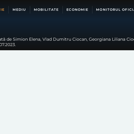
IE
MEDIU
MOBILITATE
ECONOMIE
MONITORUL OFICI
tă de Simion Elena, Vlad Dumitru Ciocan, Georgiana Liliana Cioc
07.2023.