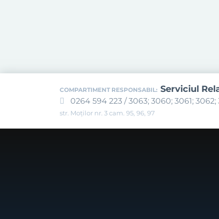
Serviciul Rel
COMPARTIMENT RESPONSABIL:
0264 594 223 / 3063; 3060; 3061; 3062; 
str. Moților nr. 3 cam. 95, 96, 97