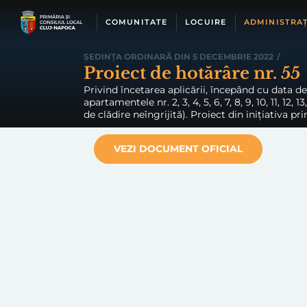
Skip
to
COMUNITATE
LOCUIRE
ADMINISTRAȚ
content
ȘEDINȚA ORDINARĂ DIN 5 DECEMBRIE 2022
/
Proiect de hotărâre nr. 55
Privind încetarea aplicării, începând cu data de
apartamentele nr. 2, 3, 4, 5, 6, 7, 8, 9, 10, 11, 12
de clădire neîngrijită). Proiect din inițiativa pr
VEZI DOCUMENT OFICIAL