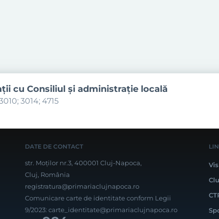
aţii cu Consiliul şi administraţie locală
3010; 3014; 4715
DATE DE CONTACT
LI
str. Moților nr.3, 400001 Cluj-Napoca,
Vis
Cluj, România
Cl
registratura@primariaclujnapoca.ro
CT
Comunicare carte de identitate conform Legii
9/2023:
carte_identitate@primariaclujnapoca.ro
Sp