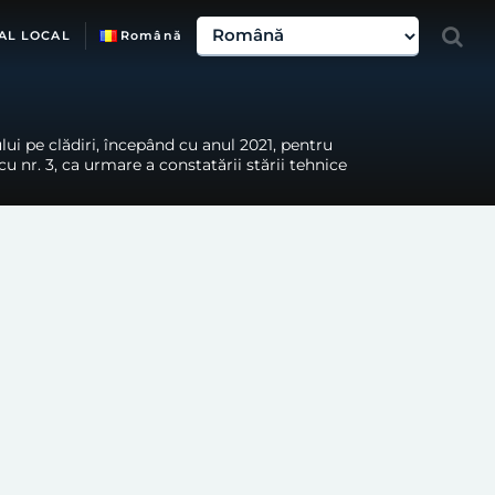
AL LOCAL
Română
lui pe clădiri, începând cu anul 2021, pentru
Iancu nr. 3, ca urmare a constatării stării tehnice