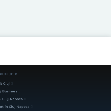
NKURI UTILE
it Cluj
uj Business
P Cluj-Napoca
ort în Cluj-Napoca