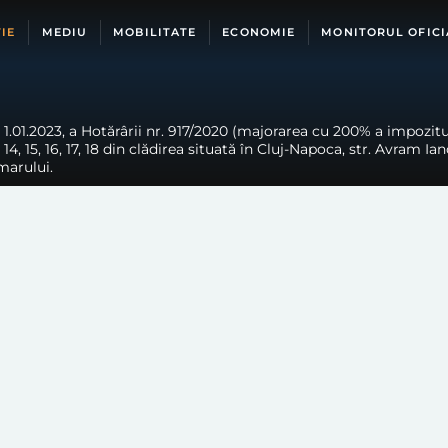
IE
MEDIU
MOBILITATE
ECONOMIE
MONITORUL OFICI
 1.01.2023, a Hotărârii nr. 917/2020 (majorarea cu 200% a impozitu
, 13, 14, 15, 16, 17, 18 din clădirea situată în Cluj-Napoca, str. Avram 
imarului.