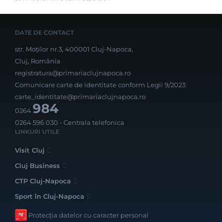
DATE DE CONTACT
str. Moților nr.3, 400001 Cluj-Napoca,
Cluj, România
registratura@primariaclujnapoca.ro
Comunicare carte de identitate conform Legii 9/2023:
carte_identitate@primariaclujnapoca.ro
984
0264
0264 596 030
- Centrala telefonica
LINKURI UTILE
Visit Cluj
Cluj Business
CTP Cluj-Napoca
Sport în Cluj-Napoca
Protecția datelor cu caracter personal