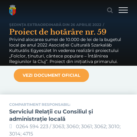
Skip
to
content
ȘEDINȚA EXTRAORDINARĂ DIN 26 APRILIE 2022
/
Proiect de hotărâre nr. 59
Privind alocarea sumei de 10.000 de lei de la bugetul
local pe anul 2022 Asociației Culturală Szarkaláb
Kulturális Egyesület în vederea realizării proiectului
„Folclor, ținuturi, cântece populare – Întâlnirea
Regiunilor la Cluj”. Proiect din inițiativa primarului.
VEZI DOCUMENT OFICIAL
COMPARTIMENT RESPONSABIL:
Serviciul Relaţii cu Consiliul şi
administraţie locală
0264 594 223 / 3063; 3060; 3061; 3062; 3010;
3014; 4715