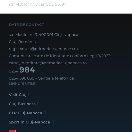
str. Moților nr. 3 cam. 95, 96, 97
DATE DE CONTACT
str. Moților nr.3, 400001 Cluj-Napoca,
Cluj, România
registratura@primariaclujnapoca.ro
Comunicare carte de identitate conform Legii 9/2023:
carte_identitate@primariaclujnapoca.ro
984
0264
0264 596 030
- Centrala telefonica
LINKURI UTILE
Visit Cluj
Cluj Business
CTP Cluj-Napoca
Sport în Cluj-Napoca