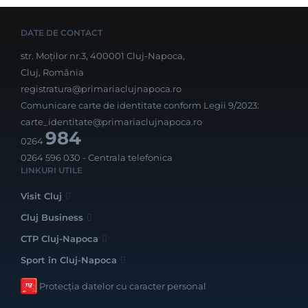
DATE DE CONTACT
str. Moților nr.3, 400001 Cluj-Napoca,
Cluj, România
registratura@primariaclujnapoca.ro
Comunicare carte de identitate conform Legii 9/2023:
carte_identitate@primariaclujnapoca.ro
984
0264
0264 596 030
- Centrala telefonica
LINKURI UTILE
Visit Cluj
Cluj Business
CTP Cluj-Napoca
Sport în Cluj-Napoca
Protecția datelor cu caracter personal