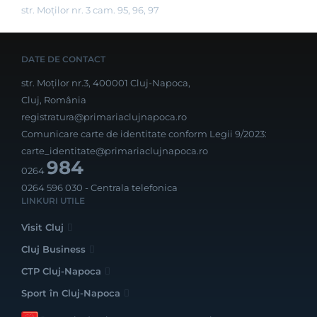
str. Moților nr. 3 cam. 95, 96, 97
DATE DE CONTACT
str. Moților nr.3, 400001 Cluj-Napoca,
Cluj, România
registratura@primariaclujnapoca.ro
Comunicare carte de identitate conform Legii 9/2023:
carte_identitate@primariaclujnapoca.ro
984
0264
0264 596 030
- Centrala telefonica
LINKURI UTILE
Visit Cluj
Cluj Business
CTP Cluj-Napoca
Sport în Cluj-Napoca