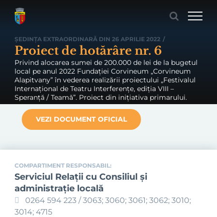
Skip
to
content
ȘEDINȚA EXTRAORDINARĂ DIN 26 APRILIE 2022
/
Proiect de hotărâre nr. 6
Privind alocarea sumei de 200.000 de lei de la bugetul
local pe anul 2022 Fundației Corvineum „Corvineum
Alapitvany” în vederea realizării proiectului „Festivalul
Internațional de Teatru Interferențe, ediția VIII –
Speranță / Teamă”. Proiect din inițiativa primarului.
VEZI DOCUMENT OFICIAL
COMPARTIMENT RESPONSABIL:
Serviciul Relaţii cu Consiliul şi
administraţie locală
0264 594 223 / 3063; 3060; 3061; 3062; 3010;
3014; 4715