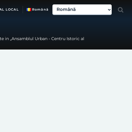
AL LOCAL
Română
te in „Ansamblul Urban - Centru Istoric al