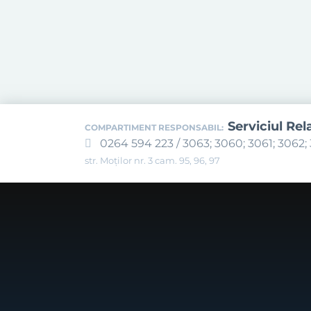
Serviciul Rel
COMPARTIMENT RESPONSABIL:
0264 594 223 / 3063; 3060; 3061; 3062; 
str. Moților nr. 3 cam. 95, 96, 97