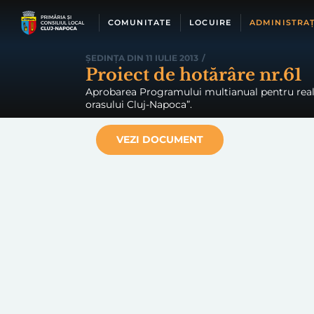
Skip
to
COMUNITATE
LOCUIRE
ADMINISTRAȚ
content
ȘEDINȚA DIN 11 IULIE 2013
/
Proiect de hotărâre nr.61
Aprobarea Programului multianual pentru realiza
orasului Cluj-Napoca”.
VEZI DOCUMENT