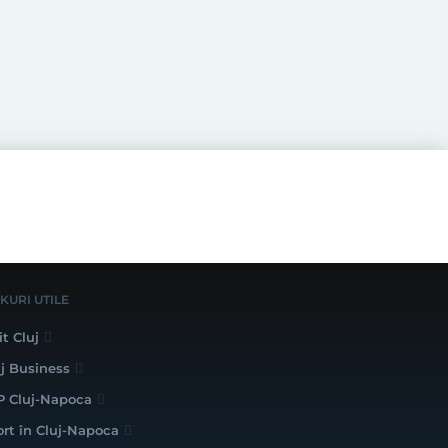
NKURI UTILE
it Cluj
uj Business
P Cluj-Napoca
ort în Cluj-Napoca