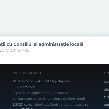
aţii cu Consiliul şi administraţie locală
3010; 3014; 4715
DATE DE CONTACT
LI
str. Moților nr.3, 400001 Cluj-Napoca,
Vis
Cluj, România
Cl
registratura@primariaclujnapoca.ro
CT
Comunicare carte de identitate conform Legii
9/2023:
carte_identitate@primariaclujnapoca.ro
Sp