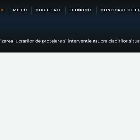
IE
MEDIU
MOBILITATE
ECONOMIE
MONITORUL OFICI
rea lucrarilor de protejare si interventie asupra cladirilor situa