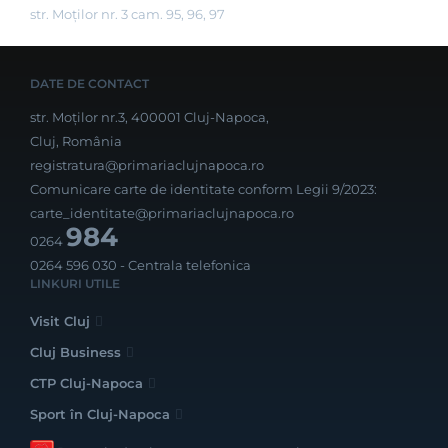
str. Moților nr. 3 cam. 95, 96, 97
DATE DE CONTACT
str. Moților nr.3, 400001 Cluj-Napoca,
Cluj, România
registratura@primariaclujnapoca.ro
Comunicare carte de identitate conform Legii 9/2023:
carte_identitate@primariaclujnapoca.ro
984
0264
0264 596 030
- Centrala telefonica
LINKURI UTILE
Visit Cluj
Cluj Business
CTP Cluj-Napoca
Sport în Cluj-Napoca