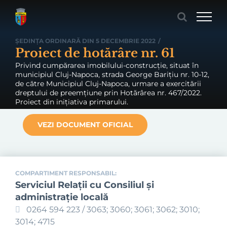
Skip
to
content
ȘEDINȚA ORDINARĂ DIN 5 DECEMBRIE 2022
/
Proiect de hotărâre nr. 61
Privind cumpărarea imobilului-construcție, situat în
municipiul Cluj-Napoca, strada George Barițiu nr. 10-12,
de către Municipiul Cluj-Napoca, urmare a exercitării
dreptului de preemțiune prin Hotărârea nr. 467/2022.
Proiect din inițiativa primarului.
VEZI DOCUMENT OFICIAL
COMPARTIMENT RESPONSABIL:
Serviciul Relaţii cu Consiliul şi
administraţie locală
0264 594 223 / 3063; 3060; 3061; 3062; 3010;
3014; 4715