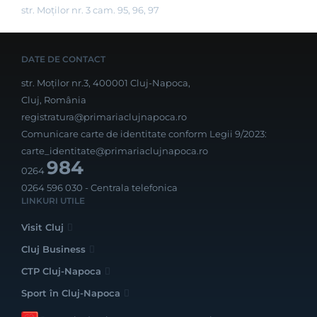
str. Moților nr. 3 cam. 95, 96, 97
DATE DE CONTACT
str. Moților nr.3, 400001 Cluj-Napoca,
Cluj, România
registratura@primariaclujnapoca.ro
Comunicare carte de identitate conform Legii 9/2023:
carte_identitate@primariaclujnapoca.ro
984
0264
0264 596 030
- Centrala telefonica
LINKURI UTILE
Visit Cluj
Cluj Business
CTP Cluj-Napoca
Sport în Cluj-Napoca