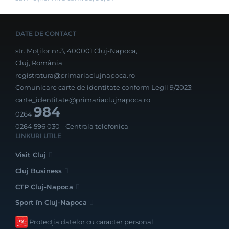
DATE DE CONTACT
str. Moților nr.3, 400001 Cluj-Napoca,
Cluj, România
registratura@primariaclujnapoca.ro
Comunicare carte de identitate conform Legii 9/2023:
carte_identitate@primariaclujnapoca.ro
984
0264
0264 596 030
- Centrala telefonica
LINKURI UTILE
Visit Cluj
Cluj Business
CTP Cluj-Napoca
Sport în Cluj-Napoca
Protecția datelor cu caracter personal