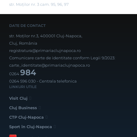
str. Moților nr. 3 cam. 95, 96, 97
DATE DE CONTACT
str. Moților nr.3, 400001 Cluj-Napoca,
Cluj, România
registratura@primariaclujnapoca.ro
Comunicare carte de identitate conform Legii 9/2023:
carte_identitate@primariaclujnapoca.ro
984
0264
0264 596 030
- Centrala telefonica
LINKURI UTILE
Visit Cluj
Cluj Business
CTP Cluj-Napoca
Sport în Cluj-Napoca