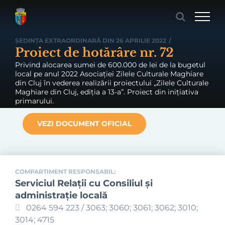
Skip
to
content
ȘEDINȚA EXTRAORDINARĂ DIN 26 APRILIE 2022
/
Proiect de hotărâre nr. 72
Privind alocarea sumei de 600.000 de lei de la bugetul
local pe anul 2022 Asociației Zilele Culturale Maghiare
din Cluj în vederea realizării proiectului „Zilele Culturale
Maghiare din Cluj, ediția a 13-a”. Proiect din inițiativa
primarului.
VEZI DOCUMENT OFICIAL
COMPARTIMENT RESPONSABIL:
Serviciul Relaţii cu Consiliul şi
administraţie locală
0264 594 223 / 3063; 3060; 3061; 3062; 3010;
3014; 4715