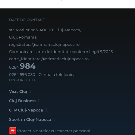
DATE DE CONTACT
str. Moților nr.3, 400001 Cluj-Napoca,
Cluj, România
registratura@primariaclujnapoca.ro
Comunicare carte de identitate conform Legii 9/2023:
carte_identitate@primariaclujnapoca.ro
984
0264
0264 596 030
- Centrala telefonica
LINKURI UTILE
Visit Cluj
Cluj Business
CTP Cluj-Napoca
Sport în Cluj-Napoca
Protecția datelor cu caracter personal