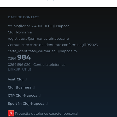
DATE DE CONTACT
str. Moților nr.3, 400001 Cluj-Napoca,
Cluj, România
registratura@primariaclujnapoca.ro
Comunicare carte de identitate conform Legii 9/2023:
carte_identitate@primariaclujnapoca.ro
984
0264
0264 596 030
- Centrala telefonica
LINKURI UTILE
Visit Cluj
Cluj Business
CTP Cluj-Napoca
Sport în Cluj-Napoca
Protecția datelor cu caracter personal