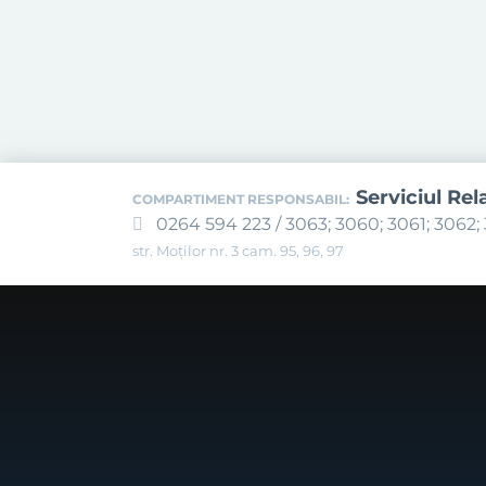
Serviciul Rel
COMPARTIMENT RESPONSABIL:
0264 594 223 / 3063; 3060; 3061; 3062; 
str. Moților nr. 3 cam. 95, 96, 97