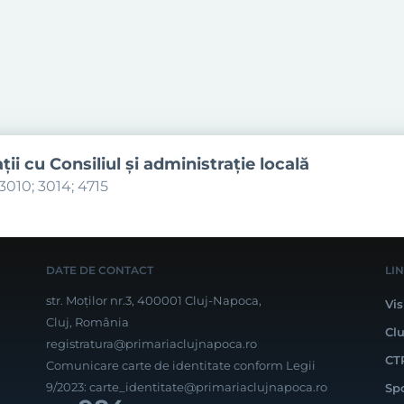
aţii cu Consiliul şi administraţie locală
3010; 3014; 4715
DATE DE CONTACT
LI
str. Moților nr.3, 400001 Cluj-Napoca,
Vis
Cluj, România
Cl
registratura@primariaclujnapoca.ro
CT
Comunicare carte de identitate conform Legii
9/2023:
carte_identitate@primariaclujnapoca.ro
Sp