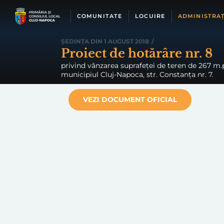
Skip
to
COMUNITATE
LOCUIRE
ADMINISTRAȚ
content
ȘEDINȚA DIN 1 AUGUST 2018
/
Proiect de hotărâre nr. 8
privind vânzarea suprafeței de teren de 267 m.p.
municipiul Cluj-Napoca, str. Constanța nr. 7.
VEZI DOCUMENT OFICIAL