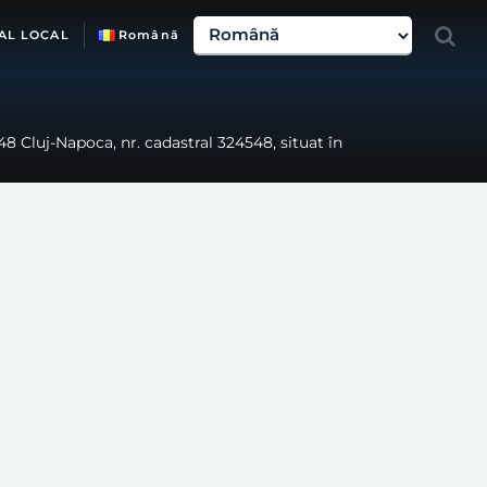
AL LOCAL
Română
548 Cluj-Napoca, nr. cadastral 324548, situat în