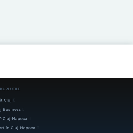
NKURI UTILE
it Cluj
uj Business
P Cluj-Napoca
ort în Cluj-Napoca