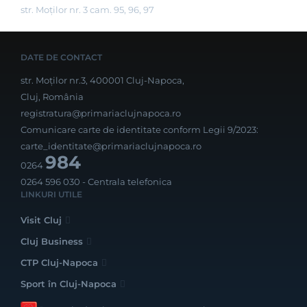
str. Moților nr. 3 cam. 95, 96, 97
DATE DE CONTACT
str. Moților nr.3, 400001 Cluj-Napoca,
Cluj, România
registratura@primariaclujnapoca.ro
Comunicare carte de identitate conform Legii 9/2023:
carte_identitate@primariaclujnapoca.ro
984
0264
0264 596 030
- Centrala telefonica
LINKURI UTILE
Visit Cluj
Cluj Business
CTP Cluj-Napoca
Sport în Cluj-Napoca