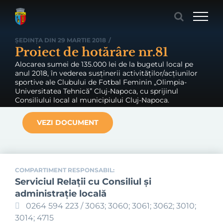
Skip
to
content
ȘEDINȚA DIN 29 MARTIE 2018
/
Proiect de hotărâre nr.81
Alocarea sumei de 135.000 lei de la bugetul local pe
anul 2018, în vederea susţinerii activităţilor/acţiunilor
sportive ale Clubului de Fotbal Feminin „Olimpia-
Universitatea Tehnică” Cluj-Napoca, cu sprijinul
Consiliului local al municipiului Cluj-Napoca.
VEZI DOCUMENT
COMPARTIMENT RESPONSABIL:
Serviciul Relaţii cu Consiliul şi
administraţie locală
0264 594 223 / 3063; 3060; 3061; 3062; 3010;
3014; 4715