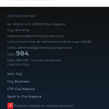
DATE DE CONTACT
str. Moților nr.3, 400001 Cluj-Napoca,
Cluj, România
registratura@primariaclujnapoca.ro
Comunicare carte de identitate conform Legii 9/2023:
carte_identitate@primariaclujnapoca.ro
984
0264
0264 596 030
- Centrala telefonica
LINKURI UTILE
Visit Cluj
Cluj Business
CTP Cluj-Napoca
Sport în Cluj-Napoca
Protecția datelor cu caracter personal