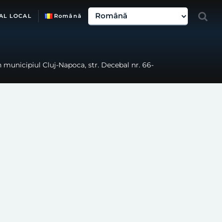
AL LOCAL
Română
n municipiul Cluj-Napoca, str. Decebal nr. 66-