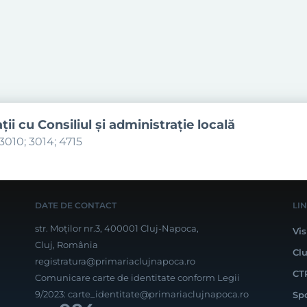
aţii cu Consiliul şi administraţie locală
3010; 3014; 4715
DATE DE CONTACT
LI
str. Moților nr.3, 400001 Cluj-Napoca,
Vis
Cluj, România
Cl
registratura@primariaclujnapoca.ro
CT
Comunicare carte de identitate conform Legii
9/2023:
carte_identitate@primariaclujnapoca.ro
Sp