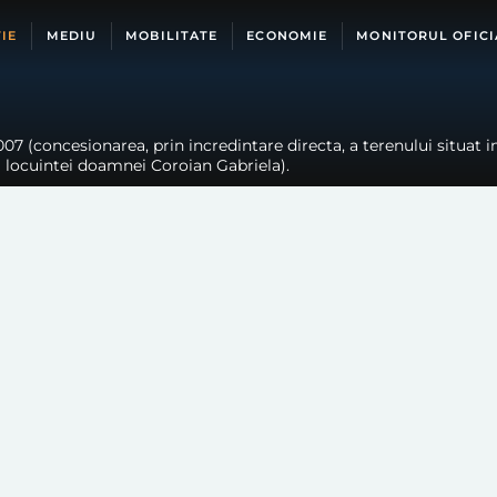
IE
MEDIU
MOBILITATE
ECONOMIE
MONITORUL OFICI
07 (concesionarea, prin incredintare directa, a terenului situat i
ii locuintei doamnei Coroian Gabriela).