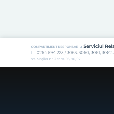
Serviciul Rel
COMPARTIMENT RESPONSABIL:
0264 594 223 / 3063; 3060; 3061; 3062; 
str. Moților nr. 3 cam. 95, 96, 97