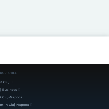
NKURI UTILE
it Cluj
uj Business
P Cluj-Napoca
ort în Cluj-Napoca