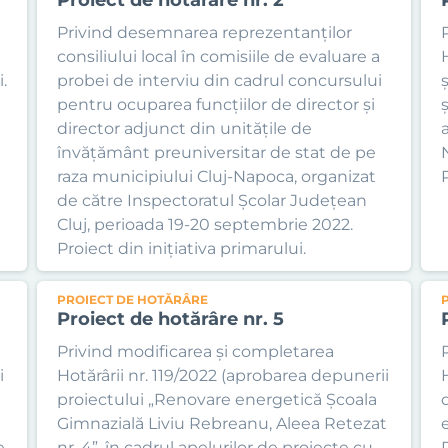
Privind desemnarea reprezentanților
consiliului local în comisiile de evaluare a
.
probei de interviu din cadrul concursului
pentru ocuparea funcțiilor de director și
ș
director adjunct din unitățile de
învățământ preuniversitar de stat de pe
raza municipiului Cluj-Napoca, organizat
P
de către Inspectoratul Școlar Județean
Cluj, perioada 19-20 septembrie 2022.
Proiect din inițiativa primarului.
PROIECT DE HOTĂRÂRE
Proiect de hotărâre nr. 5
Privind modificarea și completarea
i
Hotărârii nr. 119/2022 (aprobarea depunerii
proiectului „Renovare energetică Școala
Gimnazială Liviu Rebreanu, Aleea Retezat
e
nr. 4”, în cadrul apelurilor de proiecte cu