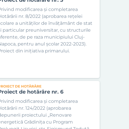
Privind modificarea și completarea
Hotărârii nr. 8/2022 (aprobarea rețelei
școlare a unităților de învățământ de stat
i particular preuniversitar, cu structurile
aferente, de pe raza municipiului Cluj-
Napoca, pentru anul școlar 2022-2023).
roiect din inițiativa primarului.
PROIECT DE HOTĂRÂRE
Proiect de hotărâre nr. 6
Privind modificarea și completarea
Hotărârii nr. 124/2022 (aprobarea
depunerii proiectului „Renovare
energetică Grădinița cu Program
Prelungit Licurici, str. Sigismund Toduță