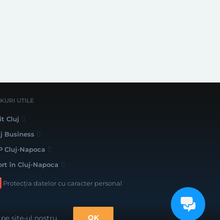
NKURI UTILE
it Cluj
uj Business
P Cluj-Napoca
ort în Cluj-Napoca
Protecția datelor cu caracter personal
lizat cu bune intenții de către
OK
pe site-ul nostru.