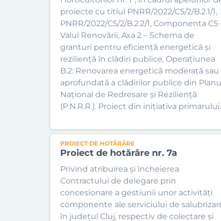
proiecte cu titlul PNRR/2022/C5/2/B.2.1/1,
PNRR/2022/C5/2/B.2.2/1, Componenta C5 
Valul Renovării, Axa 2 – Schema de
granturi pentru eficiență energetică și
reziliență în clădiri publice, Operațiunea
B.2: Renovarea energetică moderată sau
aprofundată a clădirilor publice din Planu
Național de Redresare și Reziliență
(P.N.R.R.). Proiect din inițiativa primarului.
PROIECT DE HOTĂRÂRE
Proiect de hotărâre nr. 7a
Privind atribuirea și încheierea
Contractului de delegare prin
concesionare a gestiunii unor activități
componente ale serviciului de salubrizar
în județul Cluj, respectiv de colectare și