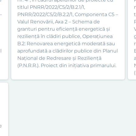
titlul PNRR/2022/C5/2/B.2.1/1,
n
–
PNRR/2022/C5/2/B.2.2/1, Componenta C5 –
Valul Renovării, Axa 2 – Schema de
granturi pentru eficiență energetică și
reziliență în clădiri publice, Operațiunea
B.2: Renovarea energetică moderată sau
l
aprofundată a clădirilor publice din Planul
Național de Redresare și Reziliență
(P.N.R.R.). Proiect din inițiativa primarului.
(
e