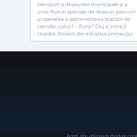
transport a deșeurilor municipale și a
unor fluxuri speciale de deșeuri, precum
și operarea și administrarea stațiilor de
transfer, Lotul 1 – Zona 1 Cluj și zona 2
Huedin. Proiect din inițiativa primarului.
Acest site utilizează module cook