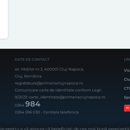
DATE DE CONTACT
LI
str. Moților nr.3, 400001 Cluj-Napoca,
Vis
Cluj, România
Cl
registratura@primariaclujnapoca.ro
CT
Comunicare carte de identitate conform Legii
9/2023:
carte_identitate@primariaclujnapoca.ro
Sp
984
0264
0264 596 030
- Centrala telefonica
Rea
ie pentru a vă asigura că beneficiați de cea mai bună experiență 