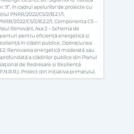
r. 9”, în cadrul apelurilor de proiecte cu
titlul PNRR/2022/C5/2/B.2.1/1,
PNRR/2022/C5/2/B.2.2/1, Componenta C5 –
Valul Renovării, Axa 2 – Schema de
granturi pentru eficiență energetică și
reziliență în clădiri publice, Operațiunea
B.2: Renovarea energetică moderată sau
aprofundată a clădirilor publice din Planul
Național de Redresare și Reziliență
P.N.R.R.). Proiect din inițiativa primarului.