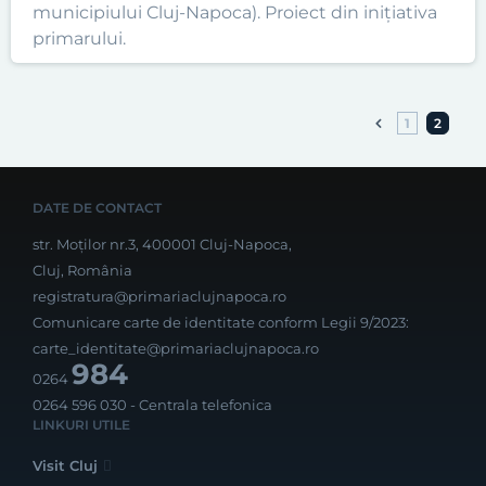
municipiului Cluj-Napoca). Proiect din inițiativa
primarului.
1
2
DATE DE CONTACT
str. Moților nr.3, 400001 Cluj-Napoca,
Cluj, România
registratura@primariaclujnapoca.ro
Comunicare carte de identitate conform Legii 9/2023:
carte_identitate@primariaclujnapoca.ro
984
0264
0264 596 030
- Centrala telefonica
LINKURI UTILE
Visit Cluj