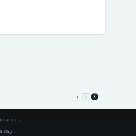
2
3
NKURI UTILE
it Cluj