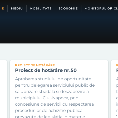
IE
MEDIU
MOBILITATE
ECONOMIE
MONITORUL OFICI
PROIECT DE HOTĂRÂRE
Proiect de hotărâre nr.50
Aprobarea studiului de oportunitate
pentru delegarea serviciului public de
,
salubrizare stradala si deszapezire a
l
municipiului Cluj-Napoca, prin
concesiune de servicii cu respectarea
procedurilor de achizitie publica
prevazute de legislatia in materie.
1