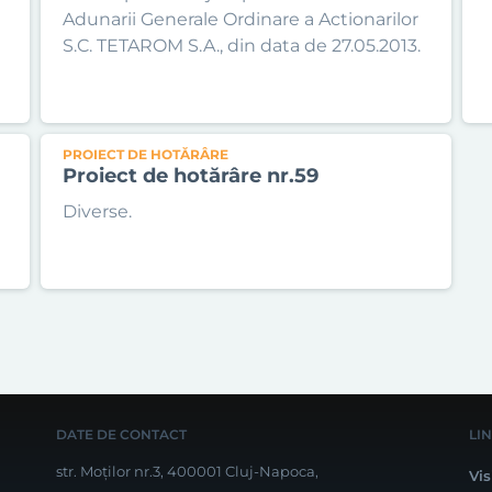
Adunarii Generale Ordinare a Actionarilor
S.C. TETAROM S.A., din data de 27.05.2013.
PROIECT DE HOTĂRÂRE
Proiect de hotărâre nr.59
Diverse.
DATE DE CONTACT
LI
str. Moților nr.3, 400001 Cluj-Napoca,
Vis