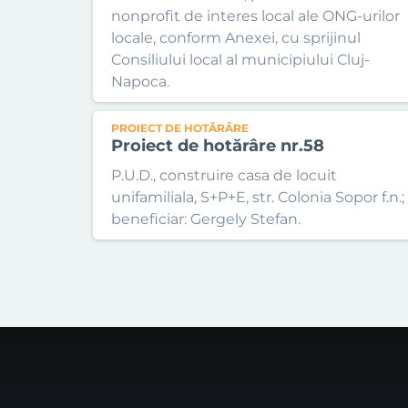
nonprofit de interes local ale ONG-urilor
locale, conform Anexei, cu sprijinul
Consiliului local al municipiului Cluj-
Napoca.
PROIECT DE HOTĂRÂRE
Proiect de hotărâre nr.58
P.U.D., construire casa de locuit
unifamiliala, S+P+E, str. Colonia Sopor f.n.;
beneficiar: Gergely Stefan.