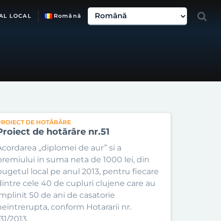
AL LOCAL
Română
PROIECT DE HOTĂRÂRE
Proiect de hotărâre nr.51
Acordarea „diplomei de aur” si a
premiului in suma neta de 1000 lei, din
bugetul local pe anul 2013, pentru fiecare
dintre cele 40 de cupluri clujene care au
implinit 50 de ani de casatorie
neintrerupta, conform Hotararii nr.
31/2013.