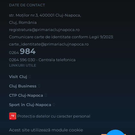
DATE DE CONTACT
str. Moților nr.3, 400001 Cluj-Napoca,
Cluj, România
registratura@primariaclujnapoca.ro
Comunicare carte de identitate conform Legii 9/2023:
carte_identitate@primariaclujnapoca.ro
984
0264
0264 596 030
- Centrala telefonica
LINKURI UTILE
Visit Cluj
Cluj Business
CTP Cluj-Napoca
Sport în Cluj-Napoca
Protecția datelor cu caracter personal
Acest site utilizează module cookie