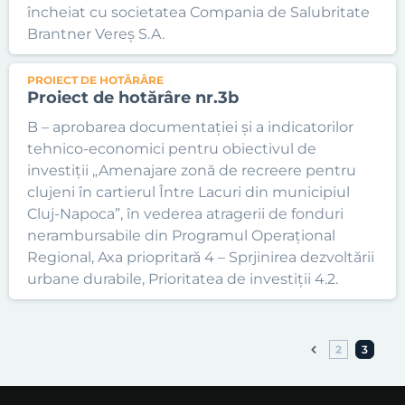
încheiat cu societatea Compania de Salubritate
Brantner Vereș S.A.
PROIECT DE HOTĂRÂRE
Proiect de hotărâre nr.3b
B – aprobarea documentației și a indicatorilor
tehnico-economici pentru obiectivul de
investiții „Amenajare zonă de recreere pentru
clujeni în cartierul Între Lacuri din municipiul
Cluj-Napoca”, în vederea atragerii de fonduri
nerambursabile din Programul Operațional
Regional, Axa priopritară 4 – Sprjinirea dezvoltării
urbane durabile, Prioritatea de investiții 4.2.
2
3