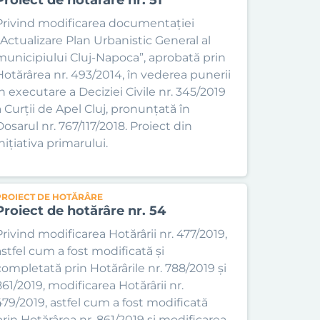
Privind modificarea documentației
„Actualizare Plan Urbanistic General al
municipiului Cluj-Napoca”, aprobată prin
Hotărârea nr. 493/2014, în vederea punerii
în executare a Deciziei Civile nr. 345/2019
a Curții de Apel Cluj, pronunțată în
Dosarul nr. 767/117/2018. Proiect din
nițiativa primarului.
PROIECT DE HOTĂRÂRE
Proiect de hotărâre nr. 54
Privind modificarea Hotărârii nr. 477/2019,
astfel cum a fost modificată și
completată prin Hotărârile nr. 788/2019 și
861/2019, modificarea Hotărârii nr.
479/2019, astfel cum a fost modificată
prin Hotărârea nr. 861/2019 și modificarea