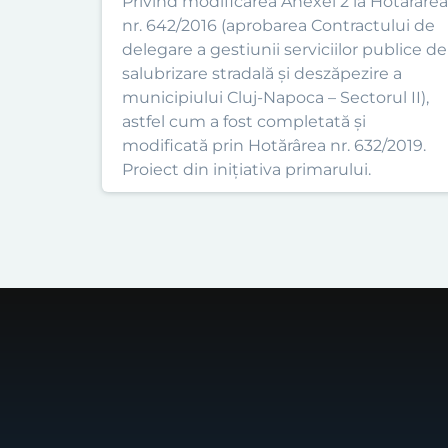
Privind modificarea Anexei 2 la Hotărârea
nr. 642/2016 (aprobarea Contractului de
delegare a gestiunii serviciilor publice de
salubrizare stradală și deszăpezire a
municipiului Cluj-Napoca – Sectorul II),
astfel cum a fost completată și
modificată prin Hotărârea nr. 632/2019.
Proiect din inițiativa primarului.