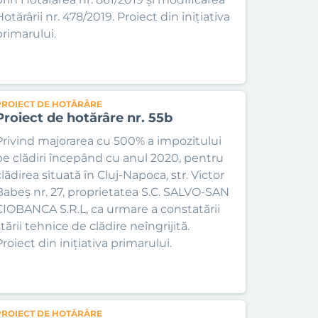
otărârii nr. 478/2019. Proiect din inițiativa
primarului.
PROIECT DE HOTĂRÂRE
Proiect de hotărâre nr. 55b
Privind majorarea cu 500% a impozitului
pe clădiri începând cu anul 2020, pentru
lădirea situată în Cluj-Napoca, str. Victor
Babeș nr. 27, proprietatea S.C. SALVO-SAN
CIOBANCA S.R.L, ca urmare a constatării
tării tehnice de clădire neîngrijită.
roiect din inițiativa primarului.
PROIECT DE HOTĂRÂRE