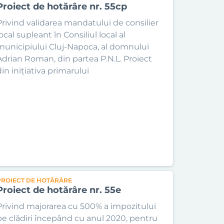
Proiect de hotărâre nr. 55cp
Privind validarea mandatului de consilier
ocal supleant în Consiliul local al
municipiului Cluj-Napoca, al domnului
Adrian Roman, din partea P.N.L. Proiect
din inițiativa primarului
PROIECT DE HOTĂRÂRE
Proiect de hotărâre nr. 55e
Privind majorarea cu 500% a impozitului
pe clădiri începând cu anul 2020, pentru