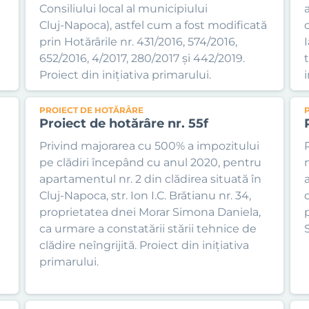
Consiliului local al municipiului
a
Cluj-Napoca), astfel cum a fost modificată
prin Hotărârile nr. 431/2016, 574/2016,
I
652/2016, 4/2017, 280/2017 și 442/2019.
Proiect din inițiativa primarului.
i
PROIECT DE HOTĂRÂRE
Proiect de hotărâre nr. 55f
Privind majorarea cu 500% a impozitului
pe clădiri începând cu anul 2020, pentru
apartamentul nr. 2 din clădirea situată în
Cluj-Napoca, str. Ion I.C. Brătianu nr. 34,
proprietatea dnei Morar Simona Daniela,
ca urmare a constatării stării tehnice de
S
clădire neîngrijită. Proiect din inițiativa
a
primarului.