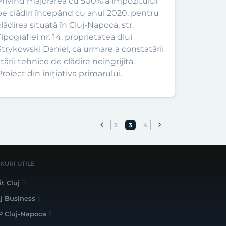
Privind majorarea cu 500% a impozitului
pe clădiri începând cu anul 2020, pentru
clădirea situată în Cluj-Napoca, str.
ipografiei nr. 14, proprietatea dlui
Strykowski Daniel, ca urmare a constatării
tării tehnice de clădire neîngrijită.
roiect din inițiativa primarului.
2
3
4
NKURI UTILE
it Cluj
uj Business
P Cluj-Napoca