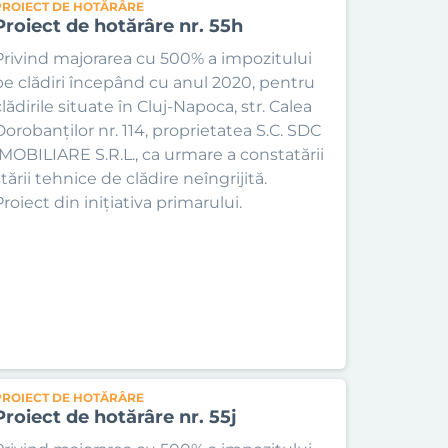
PROIECT DE HOTĂRÂRE
Proiect de hotărâre nr. 55h
Privind majorarea cu 500% a impozitului
pe clădiri începând cu anul 2020, pentru
lădirile situate în Cluj-Napoca, str. Calea
Dorobanților nr. 114, proprietatea S.C. SDC
IMOBILIARE S.R.L., ca urmare a constatării
tării tehnice de clădire neîngrijită.
roiect din inițiativa primarului.
PROIECT DE HOTĂRÂRE
Proiect de hotărâre nr. 55j