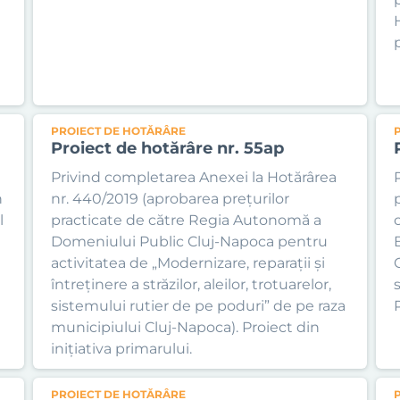
H
PROIECT DE HOTĂRÂRE
Proiect de hotărâre nr. 55ap
Privind completarea Anexei la Hotărârea
n
nr. 440/2019 (aprobarea prețurilor
l
practicate de către Regia Autonomă a
c
Domeniului Public Cluj-Napoca pentru
activitatea de „Modernizare, reparații și
întreținere a străzilor, aleilor, trotuarelor,
s
sistemului rutier de pe poduri” de pe raza
P
municipiului Cluj-Napoca). Proiect din
inițiativa primarului.
PROIECT DE HOTĂRÂRE