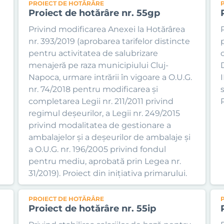
PROIECT DE HOTĂRÂRE
Proiect de hotărâre nr. 55gp
Privind modificarea Anexei la Hotărârea
nr. 393/2019 (aprobarea tarifelor distincte
pentru activitatea de salubrizare
c
menajeră pe raza municipiului Cluj-
Napoca, urmare intrării în vigoare a O.U.G.
nr. 74/2018 pentru modificarea și
s
completarea Legii nr. 211/2011 privind
P
regimul deșeurilor, a Legii nr. 249/2015
privind modalitatea de gestionare a
ambalajelor și a deșeurilor de ambalaje și
a O.U.G. nr. 196/2005 privind fondul
pentru mediu, aprobată prin Legea nr.
31/2019). Proiect din inițiativa primarului.
PROIECT DE HOTĂRÂRE
Proiect de hotărâre nr. 55ip