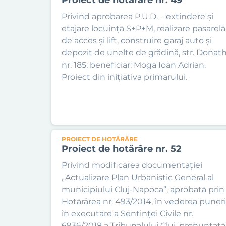
Privind aprobarea P.U.D. – extindere și
etajare locuință S+P+M, realizare pasarelă
de acces și lift, construire garaj auto și
depozit de unelte de grădină, str. Donat
nr. 185; beneficiar: Moga Ioan Adrian.
Proiect din inițiativa primarului.
PROIECT DE HOTĂRÂRE
Proiect de hotărâre nr. 52
Privind modificarea documentației
„Actualizare Plan Urbanistic General al
municipiului Cluj-Napoca”, aprobată prin
Hotărârea nr. 493/2014, în vederea puneri
în executare a Sentinței Civile nr.
6936/2018 a Tribunalului Cluj, pronunțată