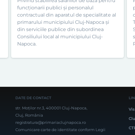
Privind stabilirea salariilor de bază pentru
funcționarii publici și personalul
contractual din aparatul de specialitate al
primarului municipiului Cluj-Napoca și
T
din serviciile publice din subordinea
Consiliului local al municipiului Cluj-
s
Napoca.
P
DATE DE CONTACT
LI
str. Moților nr.3, 400001 Cluj-Napoca,
Vis
Cluj, România
Cl
registratura@primariaclujnapoca.ro
CT
Comunicare carte de identitate conform Legii