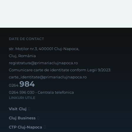
DATE DE CONTACT
str. Moților nr.3, 400001 Cluj-Napoca,
Cluj, România
registratura@primariaclujnapoca.ro
Comunicare carte de identitate conform Legii 9/2023:
carte_identitate@primariaclujnapoca.ro
984
0264
0264 596 030
- Centrala telefonica
LINKURI UTILE
Visit Cluj
Cluj Business
CTP Cluj-Napoca