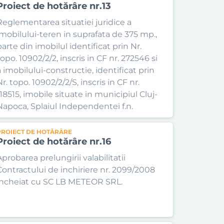
Proiect de hotărâre nr.13
Reglementarea situatiei juridice a
imobilului-teren in suprafata de 375 mp.,
parte din imobilul identificat prin Nr.
opo. 10902/2/2, inscris in CF nr. 272546 si
a imobilului-constructie, identificat prin
r. topo. 10902/2/2/S, inscris in CF nr.
118515, imobile situate in municipiul Cluj-
Napoca, Splaiul Independentei f.n.
PROIECT DE HOTĂRÂRE
Proiect de hotărâre nr.16
Aprobarea prelungirii valabilitatii
Contractului de inchiriere nr. 2099/2008
incheiat cu SC LB METEOR SRL.