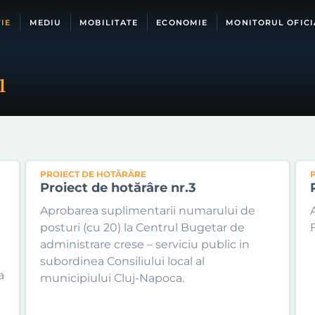
IE
MEDIU
MOBILITATE
ECONOMIE
MONITORUL OFICI
1
PROIECT DE HOTĂRÂRE
Proiect de hotărâre nr.3
Aprobarea suplimentarii numarului de
posturi (cu 20) la Centrul Bugetar de
administrare crese – serviciu public in
subordinea Consiliului local al
a
municipiului Cluj-Napoca.