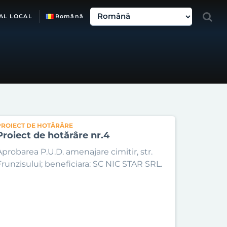
AL LOCAL
Română
PROIECT DE HOTĂRÂRE
Proiect de hotărâre nr.4
Aprobarea P.U.D. amenajare cimitir, str.
Frunzisului; beneficiara: SC NIC STAR SRL.