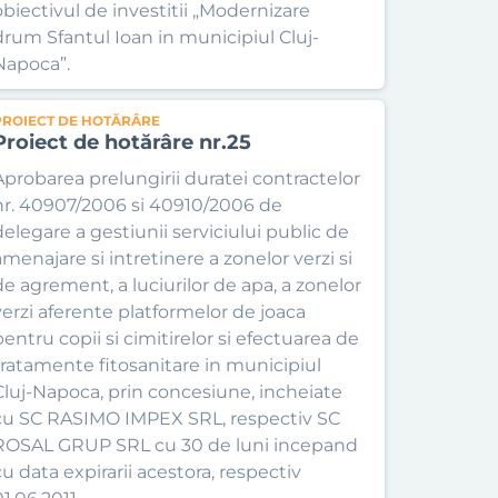
obiectivul de investitii „Modernizare
drum Sfantul Ioan in municipiul Cluj-
Napoca”.
PROIECT DE HOTĂRÂRE
Proiect de hotărâre nr.25
Aprobarea prelungirii duratei contractelor
nr. 40907/2006 si 40910/2006 de
delegare a gestiunii serviciului public de
amenajare si intretinere a zonelor verzi si
de agrement, a luciurilor de apa, a zonelor
verzi aferente platformelor de joaca
pentru copii si cimitirelor si efectuarea de
tratamente fitosanitare in municipiul
Cluj-Napoca, prin concesiune, incheiate
cu SC RASIMO IMPEX SRL, respectiv SC
ROSAL GRUP SRL cu 30 de luni incepand
cu data expirarii acestora, respectiv