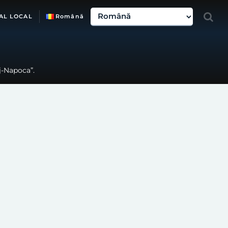
AL LOCAL
Română
j-Napoca”.