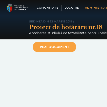
Skip
to
COMUNITATE
LOCUIRE
ADMINISTRAȚ
content
ȘEDINȚA DIN 22 MARTIE 2011
/
Proiect de hotărâre nr.18
Aprobarea studiului de fezabilitate pentru obie
VEZI DOCUMENT