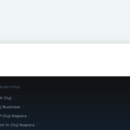
NKURI UTILE
it Cluj
uj Business
P Cluj-Napoca
ort în Cluj-Napoca