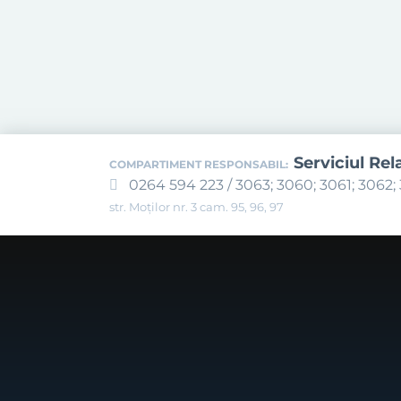
Serviciul Rel
COMPARTIMENT RESPONSABIL:
0264 594 223 / 3063; 3060; 3061; 3062; 
str. Moților nr. 3 cam. 95, 96, 97