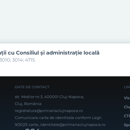
aţii cu Consiliul şi administraţie locală
3010; 3014; 4715
DATE DE CONTACT
LI
str. Moților nr.3, 400001 Cluj-Napoca,
Vis
Cluj, România
Cl
registratura@primariaclujnapoca.ro
CT
Comunicare carte de identitate conform Legii
9/2023:
carte_identitate@primariaclujnapoca.ro
Sp