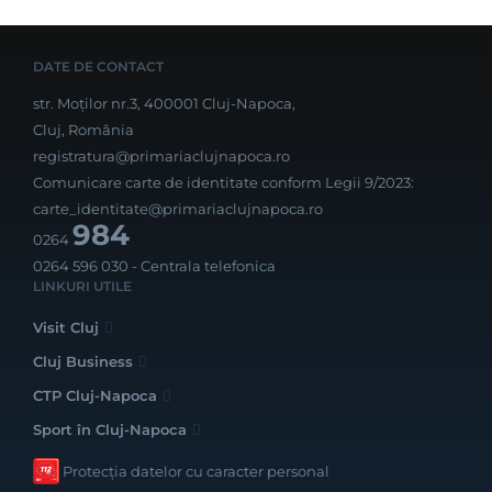
DATE DE CONTACT
str. Moților nr.3, 400001 Cluj-Napoca,
Cluj, România
registratura@primariaclujnapoca.ro
Comunicare carte de identitate conform Legii 9/2023:
carte_identitate@primariaclujnapoca.ro
984
0264
0264 596 030
- Centrala telefonica
LINKURI UTILE
Visit Cluj
Cluj Business
CTP Cluj-Napoca
Sport în Cluj-Napoca
Protecția datelor cu caracter personal