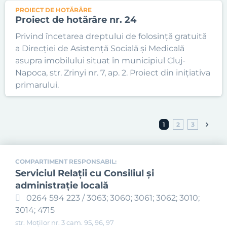
PROIECT DE HOTĂRÂRE
Proiect de hotărâre nr. 24
Privind încetarea dreptului de folosință gratuită
a Direcției de Asistență Socială și Medicală
asupra imobilului situat în municipiul Cluj-
Napoca, str. Zrinyi nr. 7, ap. 2. Proiect din inițiativa
primarului.
1
2
3
COMPARTIMENT RESPONSABIL:
Serviciul Relaţii cu Consiliul şi
administraţie locală
0264 594 223 / 3063; 3060; 3061; 3062; 3010;
3014; 4715
str. Moților nr. 3 cam. 95, 96, 97