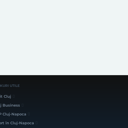
NKURI UTILE
it Cluj
uj Business
P Cluj-Napoca
ort în Cluj-Napoca