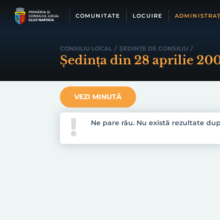
Skip
to
COMUNITATE
LOCUIRE
ADMINISTRAȚ
content
CONSILIU LOCAL
/
ȘEDINȚE DE CONSILIU
/
Ședința din 28 aprilie 20
VEZI MINUTĂ
Ne pare rău. Nu există rezultate după