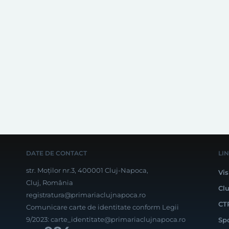
DATE DE CONTACT
LI
str. Moților nr.3, 400001 Cluj-Napoca,
Vis
Cluj, România
Cl
registratura@primariaclujnapoca.ro
CT
Comunicare carte de identitate conform Legii
9/2023:
carte_identitate@primariaclujnapoca.ro
Sp