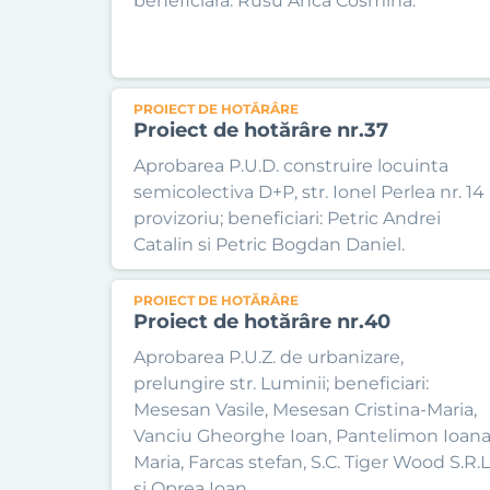
beneficiara: Rusu Anca Cosmina.
PROIECT DE HOTĂRÂRE
Proiect de hotărâre nr.37
Aprobarea P.U.D. construire locuinta
semicolectiva D+P, str. Ionel Perlea nr. 14
provizoriu; beneficiari: Petric Andrei
Catalin si Petric Bogdan Daniel.
PROIECT DE HOTĂRÂRE
Proiect de hotărâre nr.40
Aprobarea P.U.Z. de urbanizare,
prelungire str. Luminii; beneficiari:
Mesesan Vasile, Mesesan Cristina-Maria,
Vanciu Gheorghe Ioan, Pantelimon Ioan
Maria, Farcas stefan, S.C. Tiger Wood S.R.L
si Oprea Ioan.