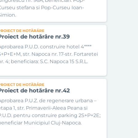
Grigorescu nr. 96A; beneficiari: Pop-
Curseu stefana si Pop-Curseu Ioan-
Simion.
PROIECT DE HOTĂRÂRE
Proiect de hotărâre nr.39
Aprobarea P.U.D. construire hotel 4****
S+P+E+M, str. Napoca nr. 17-str. Fortaretei
r. 4; beneficiara: S.C. Napoca 15 S.R.L.
PROIECT DE HOTĂRÂRE
Proiect de hotărâre nr.42
Aprobarea P.U.Z. de regenerare urbana –
etapa 1, str. Primaverii-Aleea Peana si
P.U.D. pentru construire parking 2S+P+2E;
beneficiar Municipiul Cluj-Napoca.