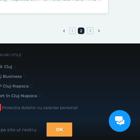
1
2
3
NKURI UTILE
it Cluj
uj Business
P Cluj-Napoca
ort în Cluj-Napoca
Protecția datelor cu caracter personal
lizat cu bune intenții de către
OK
pe site-ul nostru.