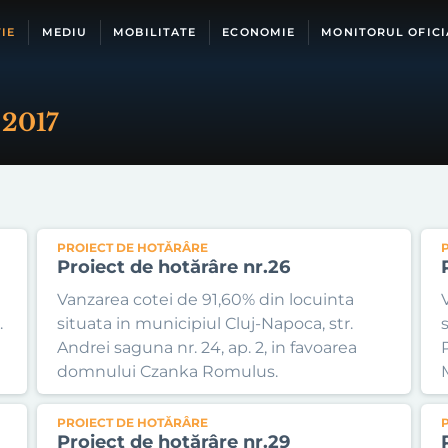
IE
MEDIU
MOBILITATE
ECONOMIE
MONITORUL OFICI
 2017
PROIECT DE HOTĂRÂRE
Proiect de hotărâre nr.26
Vanzarea cotei de 91,60% din locuinta
.
situata in municipiul Cluj-Napoca, str.
Andrei saguna nr. 24, ap. 2, in favoarea
domnului Czanka Romulus.
PROIECT DE HOTĂRÂRE
Proiect de hotărâre nr.29