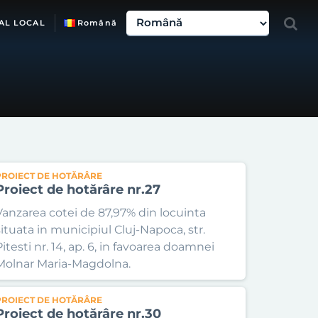
AL LOCAL
Română
PROIECT DE HOTĂRÂRE
Proiect de hotărâre nr.27
Vanzarea cotei de 87,97% din locuinta
situata in municipiul Cluj-Napoca, str.
Pitesti nr. 14, ap. 6, in favoarea doamnei
Molnar Maria-Magdolna.
PROIECT DE HOTĂRÂRE
Proiect de hotărâre nr.30