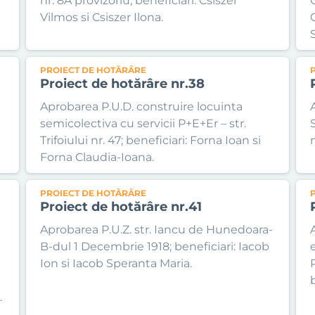
nr. 8A provizoriu; beneficiari: Csiszer
Vilmos si Csiszer Ilona.
PROIECT DE HOTĂRÂRE
Proiect de hotărâre nr.38
Aprobarea P.U.D. construire locuinta
semicolectiva cu servicii P+E+Er – str.
Trifoiului nr. 47; beneficiari: Forna Ioan si
n
Forna Claudia-Ioana.
PROIECT DE HOTĂRÂRE
Proiect de hotărâre nr.41
Aprobarea P.U.Z. str. Iancu de Hunedoara-
B-dul 1 Decembrie 1918; beneficiari: Iacob
Ion si Iacob Speranta Maria.
a
.