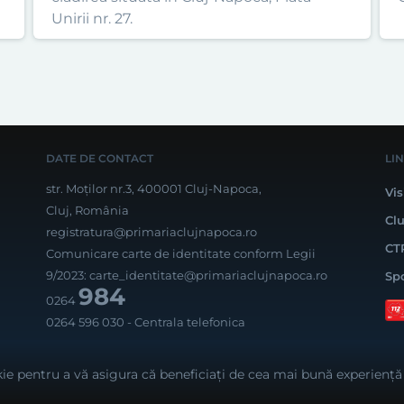
Unirii nr. 27.
DATE DE CONTACT
LI
str. Moților nr.3, 400001 Cluj-Napoca,
Vis
Cluj, România
Cl
registratura@primariaclujnapoca.ro
CT
Comunicare carte de identitate conform Legii
9/2023:
carte_identitate@primariaclujnapoca.ro
Sp
984
0264
0264 596 030
- Centrala telefonica
Rea
ie pentru a vă asigura că beneficiați de cea mai bună experiență 