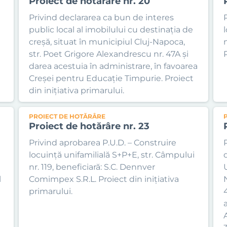
Proiect de hotărâre nr. 20
Privind declararea ca bun de interes
public local al imobilului cu destinația de
creșă, situat în municipiul Cluj-Napoca,
str. Poet Grigore Alexandrescu nr. 47A și
P
darea acestuia în administrare, în favoarea
Creșei pentru Educație Timpurie. Proiect
din inițiativa primarului.
PROIECT DE HOTĂRÂRE
Proiect de hotărâre nr. 23
Privind aprobarea P.U.D. – Construire
locuință unifamilială S+P+E, str. Câmpului
nr. 119, beneficiară: S.C. Dennver
l
Comimpex S.R.L. Proiect din inițiativa
primarului.
a