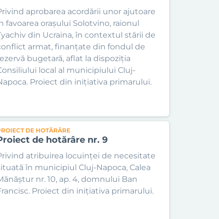
Privind aprobarea acordării unor ajutoare
în favoarea orașului Solotvino, raionul
Tyachiv din Ucraina, în contextul stării de
conflict armat, finanțate din fondul de
rezervă bugetară, aflat la dispoziția
onsiliului local al municipiului Cluj-
Napoca. Proiect din inițiativa primarului.
PROIECT DE HOTĂRÂRE
Proiect de hotărâre nr. 9
Privind atribuirea locuinței de necesitate
situată în municipiul Cluj-Napoca, Calea
Mănăștur nr. 10, ap. 4, domnului Ban
rancisc. Proiect din inițiativa primarului.