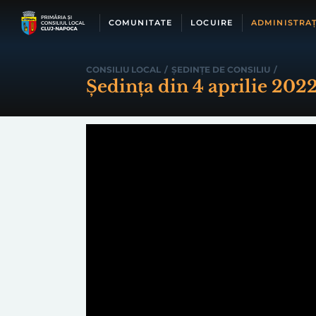
Skip
to
COMUNITATE
LOCUIRE
ADMINISTRAȚ
content
CONSILIU LOCAL
/
ȘEDINȚE DE CONSILIU
/
Ședința din 4 aprilie 202