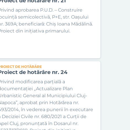
Proiect de hotărâre nr. 21
Privind aprobarea P.U.D. – Construire
locuință semicolectivă, P+E, str. Oașului
nr. 369A; beneficiară: Chiș Ioana Mădălină.
roiect din inițiativa primarului.
PROIECT DE HOTĂRÂRE
Proiect de hotărâre nr. 24
Privind modificarea parțială a
documentației „Actualizare Plan
Urbanistic General al Municipiului Cluj-
Napoca”, aprobat prin Hotărârea nr.
493/2014, în vederea punerii în executare
 Deciziei Civile nr. 680/2021 a Curții de
Apel Cluj, pronunțată în Dosarul nr.