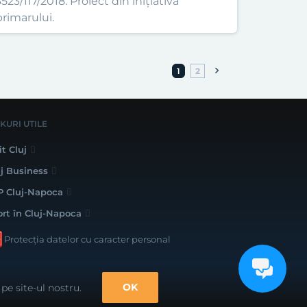
523/117/2018. Proiect din inițiativa
primarului.
1
2
NKURI UTILE
it Cluj
uj Business
P Cluj-Napoca
ort în Cluj-Napoca
Protecția datelor cu caracter personal
lizat cu bune intenții de către
OK
pe site-ul nostru.