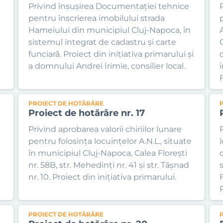
Privind însușirea Documentației tehnice
pentru înscrierea imobilului strada
Hameiului din municipiul Cluj-Napoca, în
sistemul integrat de cadastru și carte
funciară. Proiect din inițiativa primarului și
a domnului Andrei Irimie, consilier local.
F
PROIECT DE HOTĂRÂRE
Proiect de hotărâre nr. 17
i
Privind aprobarea valorii chiriilor lunare
pentru folosința locuințelor A.N.L., situate
în municipiul Cluj-Napoca, Calea Florești
nr. 58B, str. Mehedinți nr. 41 și str. Tășnad
nr. 10. Proiect din inițiativa primarului.
F
P
PROIECT DE HOTĂRÂRE