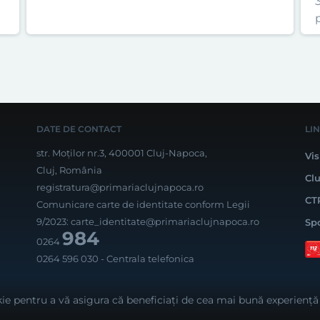
3
DATE DE CONTACT
LI
str. Moților nr.3, 400001 Cluj-Napoca,
Vis
Cluj, România
Cl
registratura@primariaclujnapoca.ro
CT
Comunicare carte de identitate conform Legii
9/2023:
carte_identitate@primariaclujnapoca.ro
Sp
984
0264
0264 596 030
- Centrala telefonica
Rea
ie pentru a vă asigura că beneficiați de cea mai bună experiență 