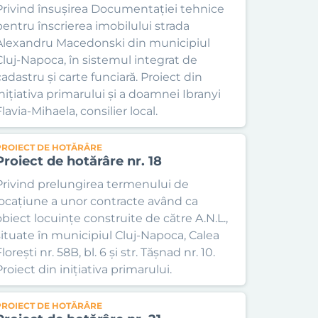
Privind însușirea Documentației tehnice
pentru înscrierea imobilului strada
Alexandru Macedonski din municipiul
Cluj-Napoca, în sistemul integrat de
cadastru și carte funciară. Proiect din
inițiativa primarului și a doamnei Ibranyi
lavia-Mihaela, consilier local.
PROIECT DE HOTĂRÂRE
Proiect de hotărâre nr. 18
Privind prelungirea termenului de
locațiune a unor contracte având ca
obiect locuințe construite de către A.N.L.,
situate în municipiul Cluj-Napoca, Calea
lorești nr. 58B, bl. 6 și str. Tășnad nr. 10.
roiect din inițiativa primarului.
PROIECT DE HOTĂRÂRE