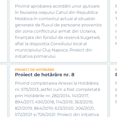
Privind aprobarea acordării unor ajutoare
în favoarea orașului Cahul din Republica
Moldova în contextul actual al situației
generate de fluxul de persoane provenite
din zona conflictului armat din Ucraina,
finanțate din fondul de rezervă bugetară,
C
aflat la dispoziția Consiliului local al
municipiului Cluj-Napoca. Proiect din
inițiativa primarului.
PROIECT DE HOTĂRÂRE
Proiect de hotărâre nr. 8
Privind completarea Anexei la Hotărârea
nr. 575/2013, astfel cum a fost completată
prin Hotărârile nr. 282/2014, 141/2017,
894/2017, 490/2018, 114/2019, 363/2019,
F
821/2019, 864/2019, 623/2020, 206/2021,
572/2021 și 726/2021. Proiect din inițiativa