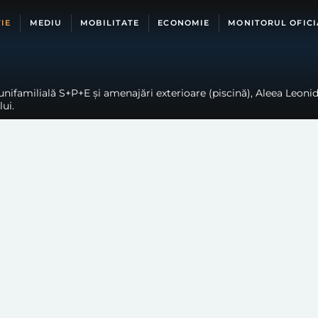
IE
MEDIU
MOBILITATE
ECONOMIE
MONITORUL OFICI
unifamilială S+P+E și amenajări exterioare (piscină), Aleea Leoni
ui.