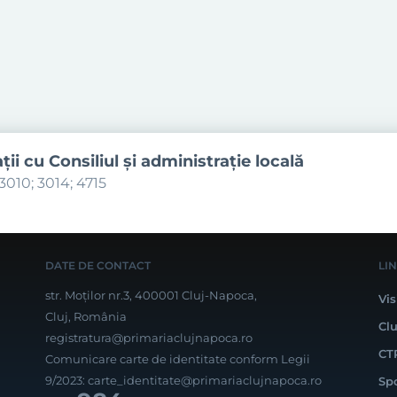
aţii cu Consiliul şi administraţie locală
3010; 3014; 4715
DATE DE CONTACT
LI
str. Moților nr.3, 400001 Cluj-Napoca,
Vis
Cluj, România
Cl
registratura@primariaclujnapoca.ro
CT
Comunicare carte de identitate conform Legii
9/2023:
carte_identitate@primariaclujnapoca.ro
Sp