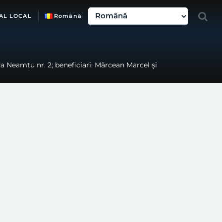
AL LOCAL
Română
da Neamțu nr. 2; beneficiari: Mărcean Marcel și