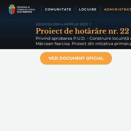
Skip
to
COMUNITATE
LOCUIRE
ADMINISTRAȚ
content
ȘEDINȚA DIN 4 APRILIE 2022
/
Proiect de hotărâre nr. 22
Privind aprobarea P.U.D. - Construire locuință 
Mărcean Narcisa. Proiect din inițiativa primarul
VEZI DOCUMENT OFICIAL