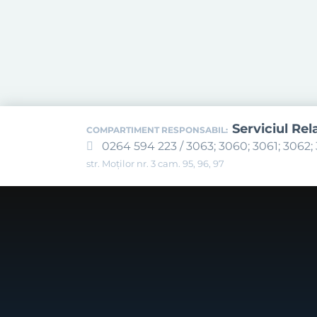
Serviciul Rel
COMPARTIMENT RESPONSABIL:
0264 594 223 / 3063; 3060; 3061; 3062; 
str. Moților nr. 3 cam. 95, 96, 97