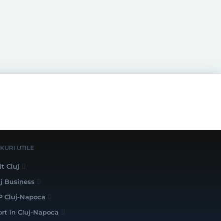
NKURI UTILE
it Cluj
uj Business
P Cluj-Napoca
ort în Cluj-Napoca