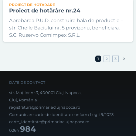
PROIECT DE HOTĂRÂRE
Proiect de hotărâre nr.24
Aprobarea P.U.D. construire hala de productie –
str. Cheile Baciului nr. 5 provizoriu; beneficiara:
S.C. Ruservo Comimpex S.R.L.
1
2
3
DATE DE CONTACT
str. Moților nr.3, 400001 Cluj-Napoca,
Cluj, România
registratura@primariaclujnapoca.ro
Comunicare carte de identitate conform Legii 9/2023:
carte_identitate@primariaclujnapoca.ro
984
0264