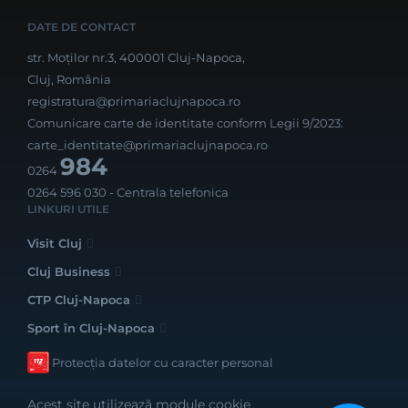
DATE DE CONTACT
str. Moților nr.3, 400001 Cluj-Napoca,
Cluj, România
registratura@primariaclujnapoca.ro
Comunicare carte de identitate conform Legii 9/2023:
carte_identitate@primariaclujnapoca.ro
984
0264
0264 596 030
- Centrala telefonica
LINKURI UTILE
Visit Cluj
Cluj Business
CTP Cluj-Napoca
Sport în Cluj-Napoca
Protecția datelor cu caracter personal
Acest site utilizează module cookie