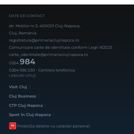
DATE DE CONTACT
str. Moților nr.3, 400001 Cluj-Napoca,
Cluj, România
registratura@primariaclujnapoca.ro
Comunicare carte de identitate conform Legii 9/2023:
carte_identitate@primariaclujnapoca.ro
984
0264
0264 596 030
- Centrala telefonica
LINKURI UTILE
Visit Cluj
Cluj Business
CTP Cluj-Napoca
Sport în Cluj-Napoca
Protecția datelor cu caracter personal