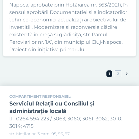
Napoca, aprobate prin Hotărârea nr. 563/2021), în
sensul aprobării Documentației și a indicatorilor
tehnico-economici actualizați ai obiectivului de
investiții „Modernizare și reconversie clădire
existentă în creșă și grădiniță, str. Parcul
Feroviarilor nr. 1A”, din municipiul Cluj-Napoca.
Proiect din inițiativa primarului.
1
2
COMPARTIMENT RESPONSABIL:
Serviciul Relaţii cu Consiliul şi
administraţie locală
0264 594 223 / 3063; 3060; 3061; 3062; 3010;
3014; 4715
str. Moților nr. 3 cam. 95, 96, 97