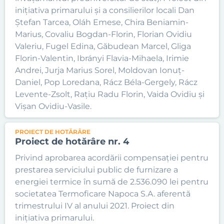
inițiativa primarului și a consilierilor locali Dan
Ștefan Tarcea, Oláh Emese, Chira Beniamin-
Marius, Covaliu Bogdan-Florin, Florian Ovidiu
Valeriu, Fugel Edina, Găbudean Marcel, Gliga
Florin-Valentin, Ibrányi Flavia-Mihaela, Irimie
Andrei, Jurja Marius Sorel, Moldovan Ionuț-
Daniel, Pop Loredana, Rácz Béla-Gergely, Rácz
Levente-Zsolt, Rațiu Radu Florin, Vaida Ovidiu și
Vișan Ovidiu-Vasile.
PROIECT DE HOTĂRÂRE
Proiect de hotărâre nr. 4
Privind aprobarea acordării compensației pentru
prestarea serviciului public de furnizare a
energiei termice în sumă de 2.536.090 lei pentru
societatea Termoficare Napoca S.A. aferentă
trimestrului IV al anului 2021. Proiect din
inițiativa primarului.