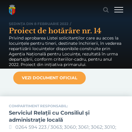
Skip
to
content
ȘEDINȚA DIN 8 FEBRUARIE 2022
/
Proiect de hotărâre nr. 14
Privind aprobarea Listei solicitanților care au acces la
locuințele pentru tineri, destinate închirierii, în vederea
repartizării locuințelor disponibile construite prin
Agenția Națională pentru Locuințe, rezultată în urma
departajării, conform criteriilor-cadru, pentru anul
2022. Proiect din inițiativa primarului.
VEZI DOCUMENT OFICIAL
COMPARTIMENT RESPONSABIL:
Serviciul Relaţii cu Consiliul şi
administraţie locală
0264 594 223 / 3063; 3060; 3061; 3062; 3010;