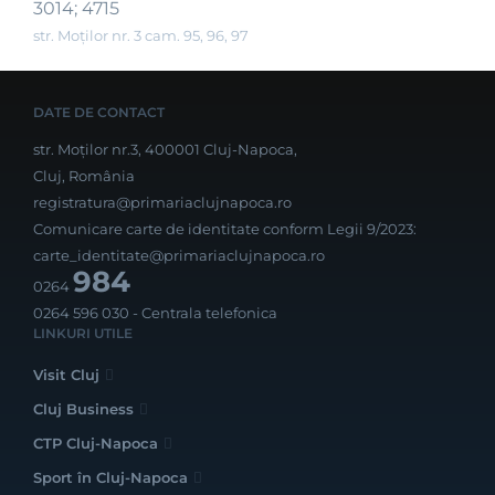
3014; 4715
str. Moților nr. 3 cam. 95, 96, 97
DATE DE CONTACT
str. Moților nr.3, 400001 Cluj-Napoca,
Cluj, România
registratura@primariaclujnapoca.ro
Comunicare carte de identitate conform Legii 9/2023:
carte_identitate@primariaclujnapoca.ro
984
0264
0264 596 030
- Centrala telefonica
LINKURI UTILE
Visit Cluj
Cluj Business
CTP Cluj-Napoca
Sport în Cluj-Napoca