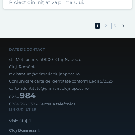
Proiect din inițiativa primarului.
1
2
3
DATE DE CONTACT
str. Moților nr.3, 400001 Cluj-Napoca,
Cluj, România
registratura@primariaclujnapoca.ro
Comunicare carte de identitate conform Legii 9/2023:
carte_identitate@primariaclujnapoca.ro
984
0264
0264 596 030
- Centrala telefonica
LINKURI UTILE
Visit Cluj
Cluj Business