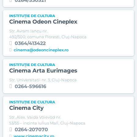
0264/530521
INSTITUȚIE DE CULTURA
Cinema Odeon Cineplex
Str. Avram Iancu nr.
492/500, comuna Floresti, Cluj-Napoca
0364/413422
cinema@odeoncineplex.ro
INSTITUȚIE DE CULTURA
Cinema Arta Eurimages
Str. Universitatii nr. 3, Cluj-Napoca
0264-596616
INSTITUȚIE DE CULTURA
Cinema City
Str. Alex. Vaida Voievod nr.
53/55 – incinta Iulius Mall, Cluj-Napoca
0264-207070
www.cinemacity.ro