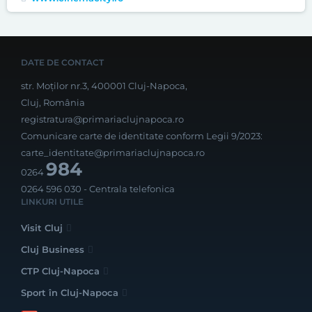
DATE DE CONTACT
str. Moților nr.3, 400001 Cluj-Napoca,
Cluj, România
registratura@primariaclujnapoca.ro
Comunicare carte de identitate conform Legii 9/2023:
carte_identitate@primariaclujnapoca.ro
984
0264
0264 596 030
- Centrala telefonica
LINKURI UTILE
Visit Cluj
Cluj Business
CTP Cluj-Napoca
Sport în Cluj-Napoca