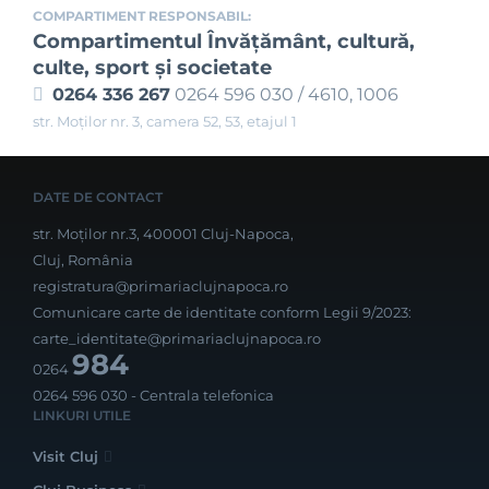
COMPARTIMENT RESPONSABIL:
Compartimentul Învăţământ, cultură,
culte, sport şi societate
0264 336 267
0264 596 030 / 4610, 1006
str. Moților nr. 3, camera 52, 53, etajul 1
DATE DE CONTACT
str. Moților nr.3, 400001 Cluj-Napoca,
Cluj, România
registratura@primariaclujnapoca.ro
Comunicare carte de identitate conform Legii 9/2023:
carte_identitate@primariaclujnapoca.ro
984
0264
0264 596 030
- Centrala telefonica
LINKURI UTILE
Visit Cluj