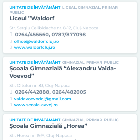
UNITATE DE ÎNVĂȚĂMÂNT
LICEAL, GIMNAZIAL, PRIMAR
PUBLIC
Liceul ”Waldorf
Str. Sergiu Celibidache nr. 8-12, Cluj-Napoca
0264/455560, 0787/877098
office@waldorfcluj.ro
www.waldorfcluj.ro
UNITATE DE ÎNVĂȚĂMÂNT
GIMNAZIAL, PRIMAR
PUBLIC
Şcoala Gimnazială “Alexandru Vaida-
Voevod”
Str. Oltului nr. 83, Cluj-Napoca
0264/442888, 0264/482005
vaidavoevodcj@gmail.com
www.scoala-avvcj.ro
UNITATE DE ÎNVĂȚĂMÂNT
GIMNAZIAL, PRIMAR
PUBLIC
Şcoala Gimnazială „Horea”
Str. Horea nr. 19/A, Cluj-Napoca