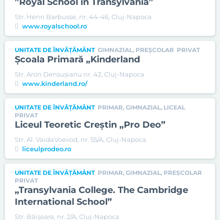
”Royal School in Transylvania”
Str. Henri Barbusse, nr. 44-46, Cluj-Napoca
www.royalschool.ro
UNITATE DE ÎNVĂȚĂMÂNT
GIMNAZIAL, PREȘCOLAR
PRIVAT
Şcoala Primară „Kinderland
Str. Aron Densuşianu nr. 42, Cluj-Napoca
www.kinderland.ro/
UNITATE DE ÎNVĂȚĂMÂNT
PRIMAR, GIMNAZIAL, LICEAL
PRIVAT
Liceul Teoretic Creştin „Pro Deo”
Str. Al. VaidaVoevod, nr. 55/A, Cluj-Napoca
liceulprodeo.ro
UNITATE DE ÎNVĂȚĂMÂNT
PRIMAR, GIMNAZIAL, PREȘCOLAR
PRIVAT
„Transylvania College. The Cambridge
International School”
Str. Băişoara, nr. 2/A, Cluj-Napoca