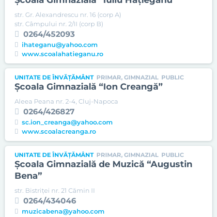
Şcoala Gimnazială “Iuliu Haţieganu”
str. Gr. Alexandrescu nr. 16 (corp A)
str. Câmpului nr. 2/II (corp B)
0264/452093
ihateganu@yahoo.com
www.scoalahatieganu.ro
UNITATE DE ÎNVĂȚĂMÂNT
PRIMAR, GIMNAZIAL
PUBLIC
Şcoala Gimnazială “Ion Creangă”
Aleea Peana nr. 2-4, Cluj-Napoca
0264/426827
sc.ion_creanga@yahoo.com
www.scoalacreanga.ro
UNITATE DE ÎNVĂȚĂMÂNT
PRIMAR, GIMNAZIAL
PUBLIC
Şcoala Gimnazială de Muzică “Augustin
Bena”
str. Bistriței nr. 21 Cămin II
0264/434046
muzicabena@yahoo.com