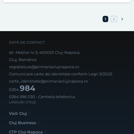
1
2
DATE DE CONTACT
str. Moților nr.3, 400001 Cluj-Napoca,
Cluj, România
registratura@primariaclujnapoca.ro
Comunicare carte de identitate conform Legii 9/2023:
carte_identitate@primariaclujnapoca.ro
984
0264
0264 596 030
- Centrala telefonica
LINKURI UTILE
Visit Cluj
Cluj Business
CTP Cluj-Napoca