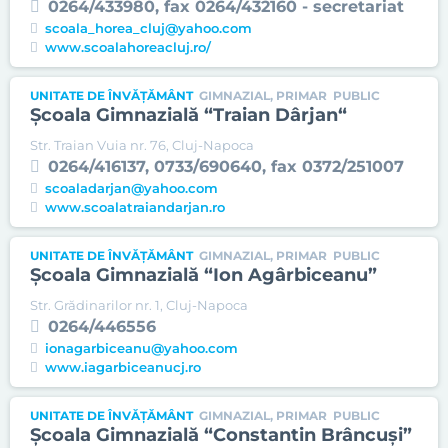
0264/433980, fax 0264/432160 - secretariat
scoala_horea_cluj@yahoo.com
www.scoalahoreacluj.ro/
UNITATE DE ÎNVĂȚĂMÂNT
GIMNAZIAL, PRIMAR
PUBLIC
Şcoala Gimnazială “Traian Dârjan“
Str. Traian Vuia nr. 76, Cluj-Napoca
0264/416137, 0733/690640, fax 0372/251007
scoaladarjan@yahoo.com
www.scoalatraiandarjan.ro
UNITATE DE ÎNVĂȚĂMÂNT
GIMNAZIAL, PRIMAR
PUBLIC
Şcoala Gimnazială “Ion Agârbiceanu”
Str. Grădinarilor nr. 1, Cluj-Napoca
0264/446556
ionagarbiceanu@yahoo.com
www.iagarbiceanucj.ro
UNITATE DE ÎNVĂȚĂMÂNT
GIMNAZIAL, PRIMAR
PUBLIC
Şcoala Gimnazială “Constantin Brâncuşi”