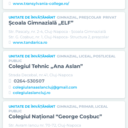
www.transylvania-college.ro/
UNITATE DE ÎNVĂȚĂMÂNT
GIMNAZIAL, PREȘCOLAR
PRIVAT
Şcoala Gimnazială „ELF”
Str. Pascaly, nr. 2-4, Cluj-Napoca - Școala Gimnazială
Str. G. Coşbuc, nr. 1, Cluj-Napoca- Structura 2, preșcolar
www.tandarica.ro
UNITATE DE ÎNVĂȚĂMÂNT
GIMNAZIAL, LICEAL, POSTLICEAL
PUBLIC
Colegiul Tehnic „Ana Aslan”
Strada Decebal, nr.41, Cluj-Napoca
0264-530507
colegiulanaaslancluj@gmail.com
colegiulaslancluj.ro
UNITATE DE ÎNVĂȚĂMÂNT
GIMNAZIAL, PRIMAR, LICEAL
PUBLIC
Colegiul Naţional “George Coşbuc”
Str. Avram Iancu nr. 70-72, Cluj-Napoca