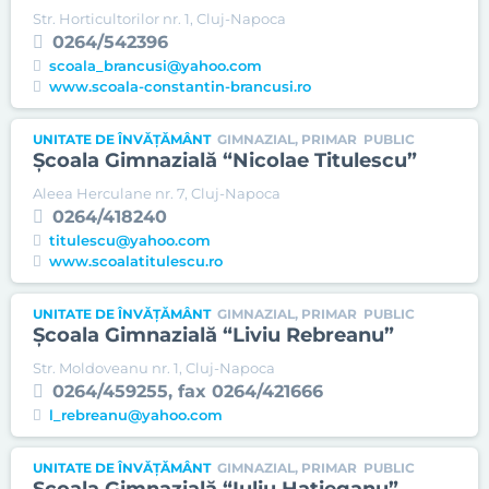
Str. Horticultorilor nr. 1, Cluj-Napoca
0264/542396
scoala_brancusi@yahoo.com
www.scoala-constantin-brancusi.ro
UNITATE DE ÎNVĂȚĂMÂNT
GIMNAZIAL, PRIMAR
PUBLIC
Şcoala Gimnazială “Nicolae Titulescu”
Aleea Herculane nr. 7, Cluj-Napoca
0264/418240
titulescu@yahoo.com
www.scoalatitulescu.ro
UNITATE DE ÎNVĂȚĂMÂNT
GIMNAZIAL, PRIMAR
PUBLIC
Şcoala Gimnazială “Liviu Rebreanu”
Str. Moldoveanu nr. 1, Cluj-Napoca
0264/459255, fax 0264/421666
l_rebreanu@yahoo.com
UNITATE DE ÎNVĂȚĂMÂNT
GIMNAZIAL, PRIMAR
PUBLIC