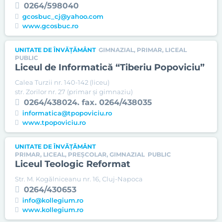
0264/598040
gcosbuc_cj@yahoo.com
www.gcosbuc.ro
UNITATE DE ÎNVĂȚĂMÂNT
GIMNAZIAL, PRIMAR, LICEAL
PUBLIC
Liceul de Informatică “Tiberiu Popoviciu”
Calea Turzii nr. 140-142 (liceu)
str. Zorilor nr. 27 (primar și gimnaziu)
0264/438024. fax. 0264/438035
informatica@tpopoviciu.ro
www.tpopoviciu.ro
UNITATE DE ÎNVĂȚĂMÂNT
PRIMAR, LICEAL, PREȘCOLAR, GIMNAZIAL
PUBLIC
Liceul Teologic Reformat
Str. M. Kogălniceanu nr. 16, Cluj-Napoca
0264/430653
info@kollegium.ro
www.kollegium.ro