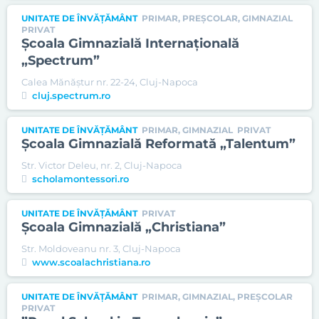
UNITATE DE ÎNVĂȚĂMÂNT
PRIMAR, PREȘCOLAR, GIMNAZIAL
PRIVAT
Şcoala Gimnazială Internaţională
„Spectrum”
Calea Mănăştur nr. 22-24, Cluj-Napoca
cluj.spectrum.ro
UNITATE DE ÎNVĂȚĂMÂNT
PRIMAR, GIMNAZIAL
PRIVAT
Şcoala Gimnazială Reformată „Talentum”
Str. Victor Deleu, nr. 2, Cluj-Napoca
scholamontessori.ro
UNITATE DE ÎNVĂȚĂMÂNT
PRIVAT
Şcoala Gimnazială „Christiana”
Str. Moldoveanu nr. 3, Cluj-Napoca
www.scoalachristiana.ro
UNITATE DE ÎNVĂȚĂMÂNT
PRIMAR, GIMNAZIAL, PREȘCOLAR
PRIVAT