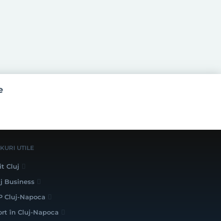
e
NKURI UTILE
it Cluj
uj Business
P Cluj-Napoca
ort în Cluj-Napoca