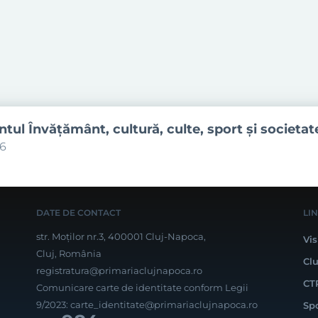
ul Învăţământ, cultură, culte, sport şi societat
06
DATE DE CONTACT
LI
str. Moților nr.3, 400001 Cluj-Napoca,
Vis
Cluj, România
Cl
registratura@primariaclujnapoca.ro
CT
Comunicare carte de identitate conform Legii
9/2023:
carte_identitate@primariaclujnapoca.ro
Sp