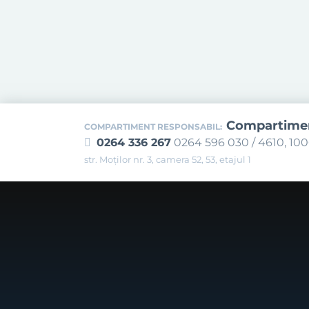
Compartiment
COMPARTIMENT RESPONSABIL:
0264 336 267
0264 596 030 / 4610, 10
str. Moților nr. 3, camera 52, 53, etajul 1