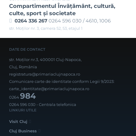
Compartimentul Învăţământ, cultură,
culte, sport şi societate
0264 336 267
0264 596 030 / 4610, 1006
str. Moților nr. 3, camera 52, 53, etajul 1
DATE DE CONTACT
str. Moților nr.3, 400001 Cluj-Napoca,
Cluj, România
registratura@primariaclujnapoca.ro
Comunicare carte de identitate conform Legii 9/2023:
carte_identitate@primariaclujnapoca.ro
984
0264
0264 596 030
- Centrala telefonica
LINKURI UTILE
Visit Cluj
Cluj Business