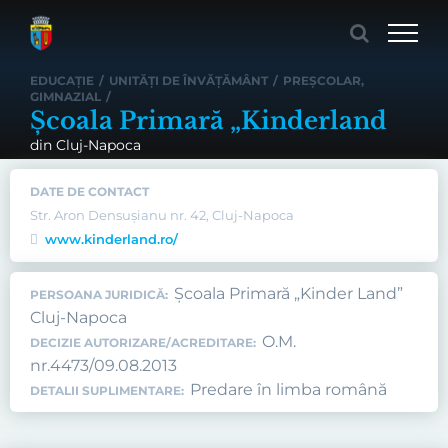
Skip
to
content
EDUCAȚIE
/
UNITĂȚI DE ÎNVĂȚĂMÂNT
/
PREȘCOLAR
,
GIMNAZIAL
/
Şcoala Primară „Kinderland
din Cluj-Napoca
DATE DE CONTACT
Str. Aron Densuşianu nr. 42, Cluj-Napoca
www.kinderland.ro/
Şcoala Primară „Kinder Land”
PERSOANA JURIDICĂ:
Cluj-Napoca
O.M.
DECIZIE AUTORIZARE/ACREDITARE:
nr.4473/09.08.2013
Predare în limba română
DETALII SUPLIMENTARE: