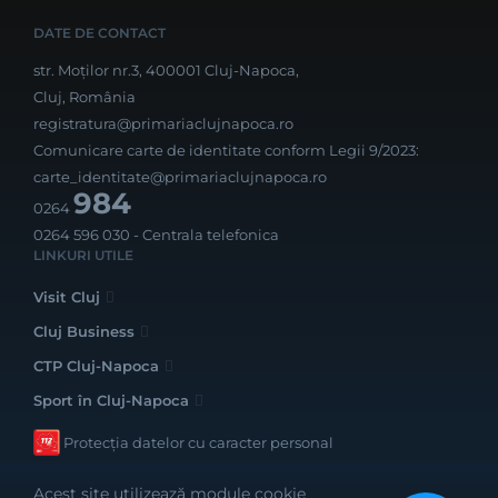
DATE DE CONTACT
str. Moților nr.3, 400001 Cluj-Napoca,
Cluj, România
registratura@primariaclujnapoca.ro
Comunicare carte de identitate conform Legii 9/2023:
carte_identitate@primariaclujnapoca.ro
984
0264
0264 596 030
- Centrala telefonica
LINKURI UTILE
Visit Cluj
Cluj Business
CTP Cluj-Napoca
Sport în Cluj-Napoca
Protecția datelor cu caracter personal
Acest site utilizează module cookie