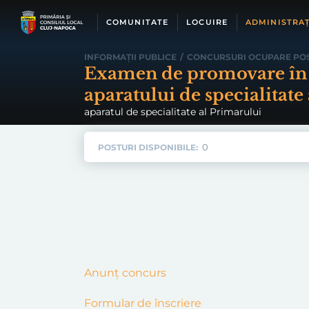
Skip
to
COMUNITATE
LOCUIRE
ADMINISTRAȚ
content
INFORMAȚII PUBLICE
/
CONCURSURI OCUPARE PO
Examen de promovare în f
aparatului de specialitate
aparatul de specialitate al Primarului
0
POSTURI DISPONIBILE:
Anunț concurs
Formular de înscriere