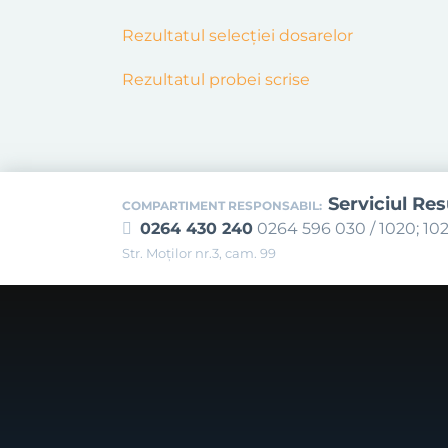
Rezultatul selecției dosarelor
Rezultatul probei scrise
Serviciul Re
COMPARTIMENT RESPONSABIL:
0264 430 240
0264 596 030 / 1020; 102
Str. Moţilor nr.3, cam. 99