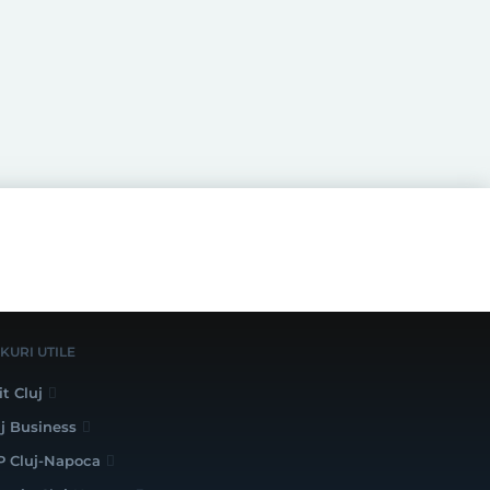
NKURI UTILE
it Cluj
uj Business
P Cluj-Napoca