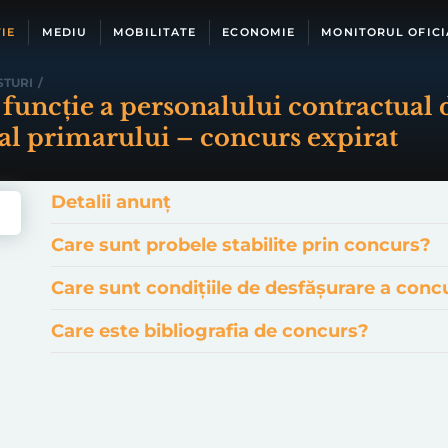
IE
MEDIU
MOBILITATE
ECONOMIE
MONITORUL OFICI
STURI
/
uncție a personalului contractual d
 al primarului – concurs expirat
Detalii anunț
Care sunt probele stabilite prin concurs?
Care sunt condițiile de desfășurare a conc
Care este bibliografia de concurs?