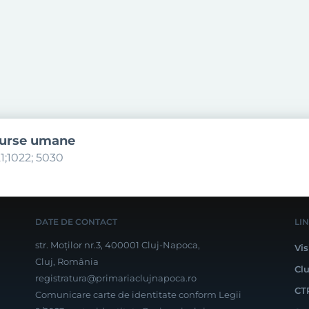
surse umane
1;1022; 5030
DATE DE CONTACT
LI
str. Moților nr.3, 400001 Cluj-Napoca,
Vis
Cluj, România
Cl
registratura@primariaclujnapoca.ro
CT
Comunicare carte de identitate conform Legii