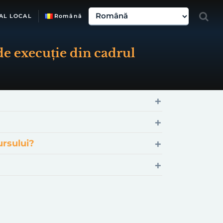
AL LOCAL
Română
e execuție din cadrul
ursului?