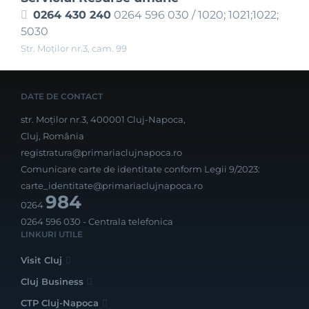
0264 430 240
0264 596 030 / 1020; 1021;1022;
5030
Str. Moţilor nr.3, cam. 99
DATE DE CONTACT
str. Moților nr.3, 400001 Cluj-Napoca,
Cluj, România
registratura@primariaclujnapoca.ro
Comunicare carte de identitate conform Legii 9/2023:
carte_identitate@primariaclujnapoca.ro
984
0264
0264 596 030
- Centrala telefonica
LINKURI UTILE
Visit Cluj
Cluj Business
CTP Cluj-Napoca