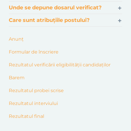
Unde se depune dosarul verificat?
Care sunt atribuțiile postului?
Anunț
Formular de înscriere
Rezultatul
verific
ă
r
ii
eligibilități
i candidaților
Barem
Rezultatul probei scrise
Rezultatul interviului
Rezultatul final