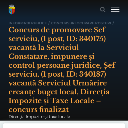
Skip
to
content
INFORMAȚII PUBLICE
/
CONCURSURI OCUPARE POSTURI
/
Concurs de promovare Șef
serviciu, (1 post, ID: 340175)
vacantă la Serviciul
Constatare, impunere şi
control persoane juridice, Șef
serviciu, (1 post, ID: 340187)
vacantă Serviciul Urmărire
creanţe buget local, Direcția
Impozite și Taxe Locale –
concurs finalizat
Direcţia Impozite şi taxe locale