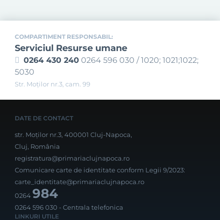
COMPARTIMENT RESPONSABIL:
Serviciul Resurse umane
0264 430 240
0264 596 030 / 1020; 1021;1022;
5030
Str. Moţilor nr.3, cam. 99
DATE DE CONTACT
str. Moților nr.3, 400001 Cluj-Napoca,
Cluj, România
registratura@primariaclujnapoca.ro
Comunicare carte de identitate conform Legii 9/2023:
carte_identitate@primariaclujnapoca.ro
984
0264
0264 596 030
- Centrala telefonica
LINKURI UTILE