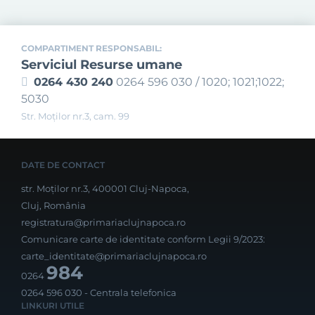
COMPARTIMENT RESPONSABIL:
Serviciul Resurse umane
0264 430 240
0264 596 030 / 1020; 1021;1022;
5030
Str. Moţilor nr.3, cam. 99
DATE DE CONTACT
str. Moților nr.3, 400001 Cluj-Napoca,
Cluj, România
registratura@primariaclujnapoca.ro
Comunicare carte de identitate conform Legii 9/2023:
carte_identitate@primariaclujnapoca.ro
984
0264
0264 596 030
- Centrala telefonica
LINKURI UTILE