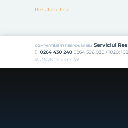
Rezultatul final
Serviciul Re
COMPARTIMENT RESPONSABIL:
0264 430 240
0264 596 030 / 1020; 102
Str. Moţilor nr.3, cam. 99