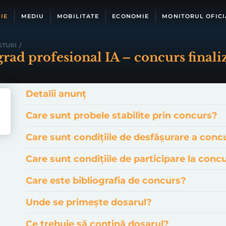
IE
MEDIU
MOBILITATE
ECONOMIE
MONITORUL OFICI
STURI
/
 grad profesional IA – concurs finali
Detalii anunț
Care sunt probele stabilite prin concurs?
Care sunt condițiile de desfășurare a conc
Care sunt condițiile de participare la conc
Care este bibliografia de concurs?
Unde se primește dosarul?
Ce trebuie să conțină dosarul?