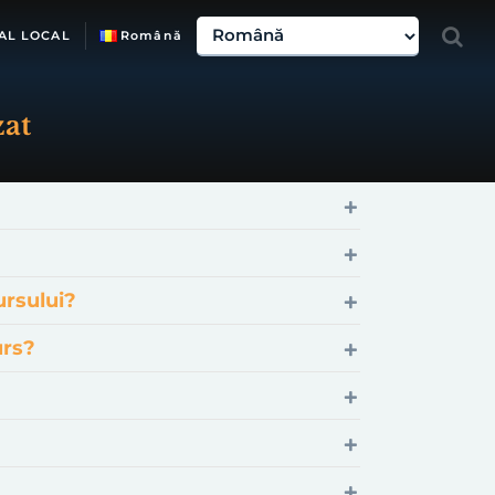
AL LOCAL
Română
zat
ursului?
urs?