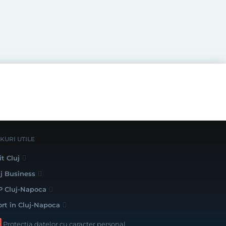
NKURI UTILE
it Cluj
uj Business
P Cluj-Napoca
ort în Cluj-Napoca
Protecția datelor cu caracter personal