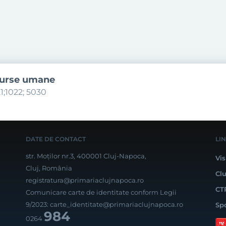
surse umane
1;1022; 5030
DATE DE CONTACT
LI
str. Moților nr.3, 400001 Cluj-Napoca,
Vis
Cluj, România
Cl
registratura@primariaclujnapoca.ro
CT
Comunicare carte de identitate conform Legii
9/2023:
carte_identitate@primariaclujnapoca.ro
Sp
984
0264