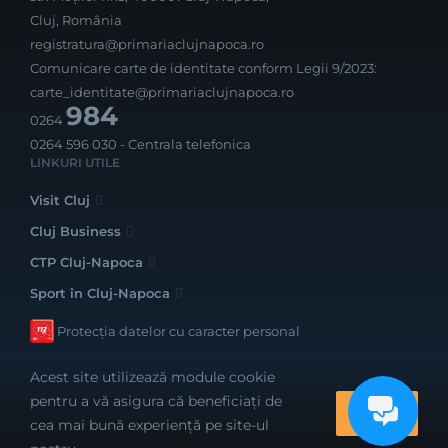
Cluj, România
registratura@primariaclujnapoca.ro
Comunicare carte de identitate conform Legii 9/2023:
carte_identitate@primariaclujnapoca.ro
984
0264
0264 596 030
- Centrala telefonica
LINKURI UTILE
Visit Cluj
Cluj Business
CTP Cluj-Napoca
Sport în Cluj-Napoca
Protecția datelor cu caracter personal
Acest site utilizează module cookie
pentru a vă asigura că beneficiați de
OK
cea mai bună experiență pe site-ul
Realizat cu bune intenții de către