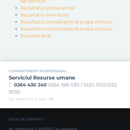
de concurs
Rezultatul probei scrise
Rezultatul interviului
Rezultatul contestației la proba interviu
Rezultatul contestației la proba interviu
Rezultat final
COMPARTIMENT RESPONSABIL:
Serviciul Resurse umane
0264 430 240
0264 596 030 / 1020; 1021;1022;
5030
Str. Moţilor nr.3, cam. 99
DATE DE CONTACT
str. Moților nr.3, 400001 Cluj-Napoca,